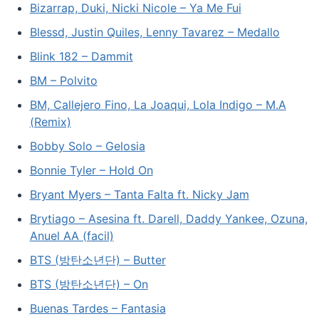
Bizarrap, Duki, Nicki Nicole – Ya Me Fui
Blessd, Justin Quiles, Lenny Tavarez – Medallo
Blink 182 – Dammit
BM – Polvito
BM, Callejero Fino, La Joaqui, Lola Indigo – M.A
(Remix)
Bobby Solo – Gelosia
Bonnie Tyler – Hold On
Bryant Myers – Tanta Falta ft. Nicky Jam
Brytiago – Asesina ft. Darell, Daddy Yankee, Ozuna,
Anuel AA (facil)
BTS (방탄소년단) – Butter
BTS (방탄소년단) – On
Buenas Tardes – Fantasia