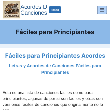
Saltar
Acordes D
al
entra
Canciones
contenido
Fáciles para Principiantes
Fáciles para Principiantes Acordes
Letras y Acordes de Canciones Fáciles para
Principiantes
Esta es una lista de canciones fáciles como para
principiantes, algunas de por si son fáciles y otras son
versiones fáciles de canciones que originalmente no lo