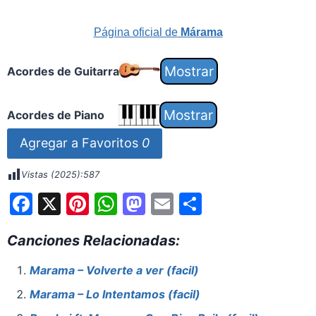
Página oficial de
Márama
Acordes de Guitarra
Acordes de Piano
Agregar a Favoritos
0
Vistas (2025):
587
F
X
Pi
W
M
E
S
a
nt
h
a
m
h
Canciones Relacionadas:
c
er
at
st
ai
ar
e
e
s
o
l
e
Marama – Volverte a ver (facil)
b
st
A
d
Marama – Lo Intentamos (facil)