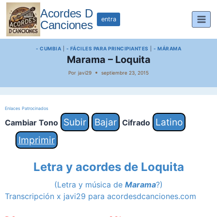
Saltar
Acordes D
al
entra
Canciones
contenido
- CUMBIA
|
- FÁCILES PARA PRINCIPIANTES
|
- MÁRAMA
Marama – Loquita
Por
javi29
septiembre 23, 2015
Enlaces Patrocinados
Subir
Bajar
Latino
Cambiar Tono
Cifrado
Imprimir
Letra y acordes de Loquita
(Letra y música de
Marama
?)
Transcripción x javi29 para acordesdcanciones.com