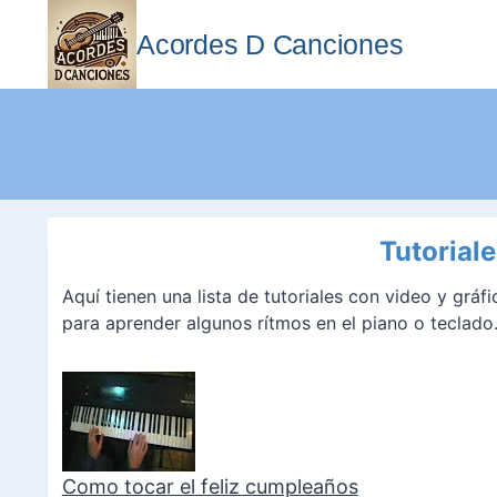
Saltar
al
Acordes D Canciones
contenido
Tutorial
Aquí tienen una lista de tutoriales con video y gráf
para aprender algunos rítmos en el piano o teclado
Como tocar el feliz cumpleaños