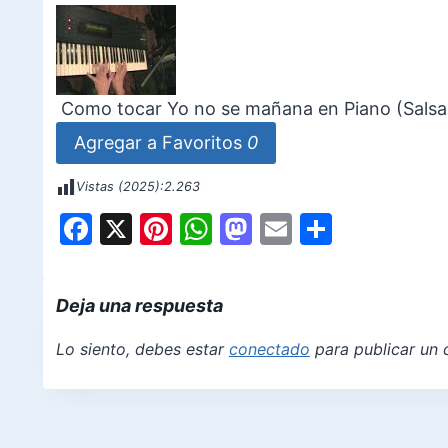
Como tocar Yo no se mañana en Piano (Salsa
Agregar a Favoritos
0
Vistas (2025):
2.263
F
X
Pi
W
M
E
S
a
nt
h
a
m
h
c
er
at
st
ai
ar
Deja una respuesta
e
e
s
o
l
e
b
st
A
d
Lo siento, debes estar
conectado
para publicar un 
o
p
o
o
p
n