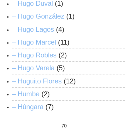
– Hugo Duval
(1)
– Hugo González
(1)
– Hugo Lagos
(4)
– Hugo Marcel
(11)
– Hugo Robles
(2)
– Hugo Varela
(5)
– Huguito Flores
(12)
– Humbe
(2)
– Húngara
(7)
70