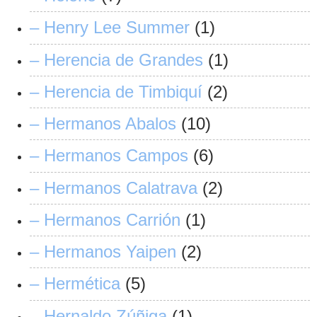
– Henry Lee Summer
(1)
– Herencia de Grandes
(1)
– Herencia de Timbiquí
(2)
– Hermanos Abalos
(10)
– Hermanos Campos
(6)
– Hermanos Calatrava
(2)
– Hermanos Carrión
(1)
– Hermanos Yaipen
(2)
– Hermética
(5)
– Hernaldo Zúñiga
(1)