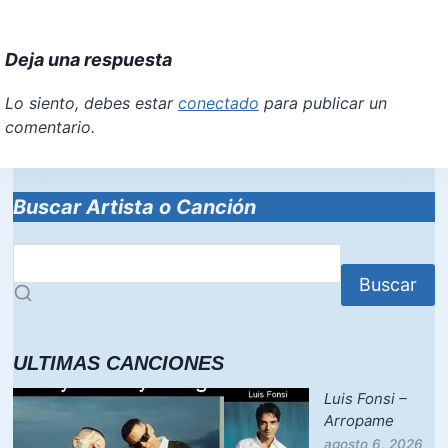
a
nt
h
a
m
h
c
er
at
st
ai
ar
Deja una respuesta
e
e
s
o
l
e
b
st
A
d
Lo siento, debes estar
conectado
para publicar un
comentario.
o
p
o
o
p
n
k
Buscar Artista o Canción
Buscar
ULTIMAS CANCIONES
Luis Fonsi –
Arropame
agosto 6, 2026