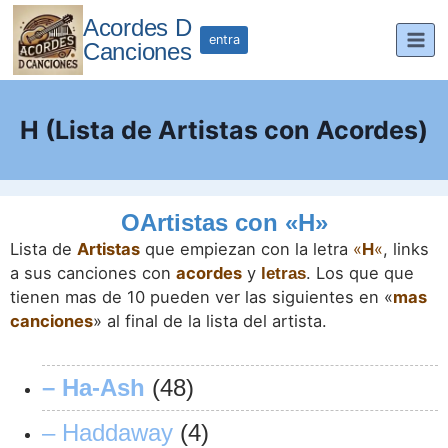
Saltar
Acordes D
al
entra
Canciones
contenido
H (Lista de Artistas con Acordes)
OArtistas con «H»
Lista de
Artistas
que empiezan con la letra
«
H
«
, links
a sus canciones con
acordes
y
. Los que que
letras
tienen mas de 10 pueden ver las siguientes en «
mas
canciones
» al final de la lista del artista.
– Ha-Ash
(48)
– Haddaway
(4)