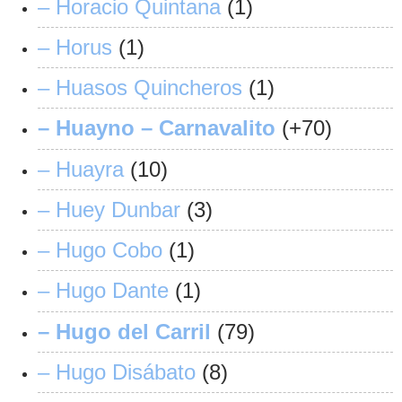
– Horacio Quintana
(1)
– Horus
(1)
– Huasos Quincheros
(1)
– Huayno –
Carnavalito
(+70)
– Huayra
(10)
– Huey Dunbar
(3)
– Hugo Cobo
(1)
– Hugo Dante
(1)
– Hugo del Carril
(79)
– Hugo Disábato
(8)