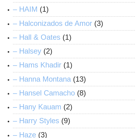
– HAIM
(1)
– Halconizados de Amor
(3)
– Hall & Oates
(1)
– Halsey
(2)
– Hams Khadir
(1)
– Hanna Montana
(13)
– Hansel Camacho
(8)
– Hany Kauam
(2)
– Harry Styles
(9)
– Haze
(3)