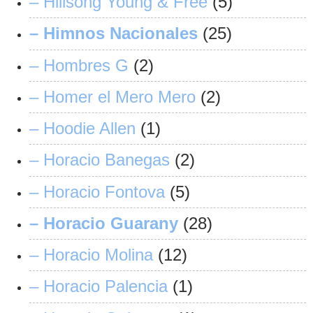
– Hillsong Young & Free
(5)
– Himnos Nacionales
(25)
– Hombres G
(2)
– Homer el Mero Mero
(2)
– Hoodie Allen
(1)
– Horacio Banegas
(2)
– Horacio Fontova
(5)
– Horacio Guarany
(28)
– Horacio Molina
(12)
– Horacio Palencia
(1)