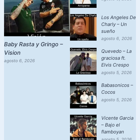
Los Angeles De
Charly – Un
sueño
agosto 6, 2026
Baby Rasta y Gringo –
Quevedo – La
Vision
graciosa ft.
agosto 6, 2026
Elvis Crespo
agosto 5, 2026
Babasonicos –
Cocos
agosto 5, 2026
Vicente Garcia
– Bajo el
flamboyan
agosto 5, 2026