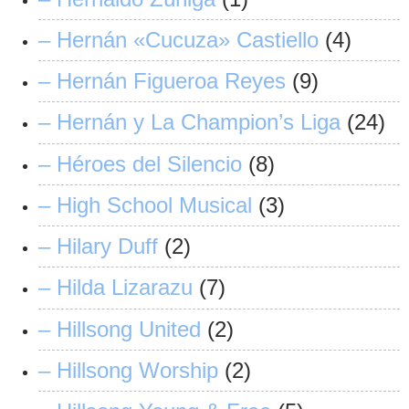
– Hernán «Cucuza» Castiello
(4)
– Hernán Figueroa Reyes
(9)
– Hernán y La Champion’s Liga
(24)
– Héroes del Silencio
(8)
– High School Musical
(3)
– Hilary Duff
(2)
– Hilda Lizarazu
(7)
– Hillsong United
(2)
– Hillsong Worship
(2)