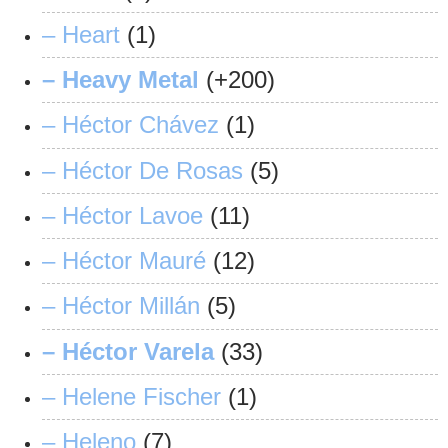
– Heart
(1)
– Heavy Metal
(+200)
– Héctor Chávez
(1)
– Héctor De Rosas
(5)
– Héctor Lavoe
(11)
– Héctor Mauré
(12)
– Héctor Millán
(5)
– Héctor Varela
(33)
– Helene Fischer
(1)
– Heleno
(7)