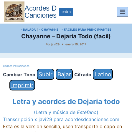
Saltar
Acordes D
al
entra
Canciones
contenido
- BALADA
|
- CHAYANNE
|
- FÁCILES PARA PRINCIPIANTES
Chayanne – Dejaria Todo (facil)
Por
javi29
enero 19, 2017
Enlaces Patrocinados
Subir
Bajar
Latino
Cambiar Tono
Cifrado
Imprimir
Letra y acordes de Dejaria todo
(Letra y música de
Estéfano
)
Transcripción x javi29 para acordesdcanciones.com
Esta es la version sencilla, usen transporte o capo en