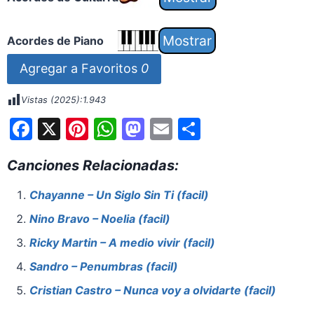
Acordes de Piano
Agregar a Favoritos
0
Vistas (2025):
1.943
F
X
Pi
W
M
E
S
a
nt
h
a
m
h
Canciones Relacionadas:
c
er
at
st
ai
ar
e
e
s
o
l
e
Chayanne – Un Siglo Sin Ti (facil)
b
st
A
d
Nino Bravo – Noelia (facil)
o
p
o
Ricky Martin – A medio vivir (facil)
o
p
n
Sandro – Penumbras (facil)
k
Cristian Castro – Nunca voy a olvidarte (facil)