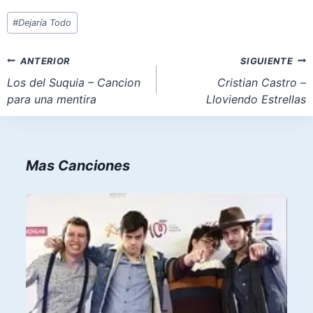
Etiquetas
#
Dejaría Todo
de
la
Navegación
ANTERIOR
SIGUIENTE
entrada:
de
Los del Suquia – Cancion
Cristian Castro –
para una mentira
Lloviendo Estrellas
entradas
Mas Canciones