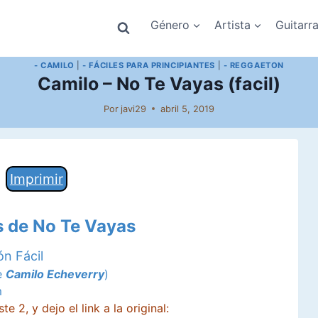
Género
Artista
Guitarr
- CAMILO
|
- FÁCILES PARA PRINCIPIANTES
|
- REGGAETON
Camilo – No Te Vayas (facil)
Por
javi29
abril 5, 2019
Imprimir
s de No Te Vayas
ón Fácil
e
Camilo Echeverry
)
m
e 2, y dejo el link a la original: