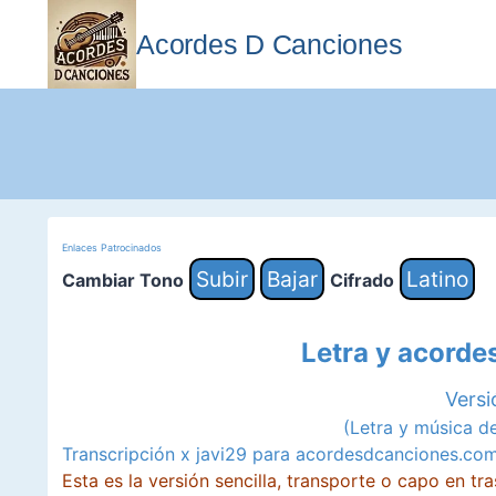
Saltar
al
Acordes D Canciones
contenido
Enlaces Patrocinados
Subir
Bajar
Latino
Cambiar Tono
Cifrado
Letra y acorde
Versi
(Letra y música d
Transcripción x javi29 para acordesdcanciones.co
Esta es la versión sencilla, transporte o capo en trast