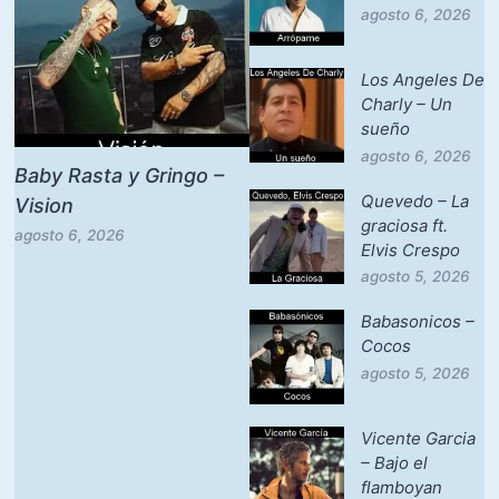
agosto 6, 2026
Los Angeles De
Charly – Un
sueño
agosto 6, 2026
Baby Rasta y Gringo –
Quevedo – La
Vision
graciosa ft.
agosto 6, 2026
Elvis Crespo
agosto 5, 2026
Babasonicos –
Cocos
agosto 5, 2026
Vicente Garcia
– Bajo el
flamboyan