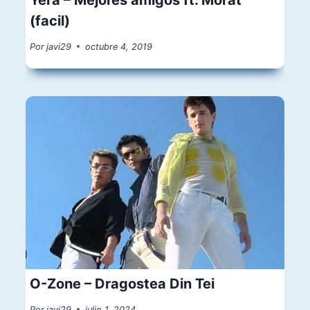
(facil)
Por
javi29
octubre 4, 2019
O-Zone – Dragostea Din Tei
Por
javi29
julio 1, 2024