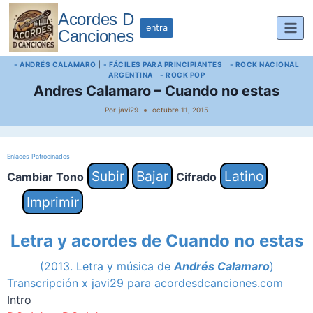
Saltar
Acordes D
al
entra
Canciones
contenido
- ANDRÉS CALAMARO
|
- FÁCILES PARA PRINCIPIANTES
|
- ROCK NACIONAL
ARGENTINA
|
- ROCK POP
Andres Calamaro – Cuando no estas
Por
javi29
octubre 11, 2015
Enlaces Patrocinados
Subir
Bajar
Latino
Cambiar Tono
Cifrado
Imprimir
Letra y acordes de Cuando no estas
(2013. Letra y música de
Andrés Calamaro
)
Transcripción x javi29 para acordesdcanciones.com
Intro