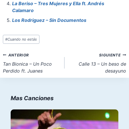
k
La Beriso – Tres Mujeres y Ella ft. Andrés
Calamaro
Los Rodriguez – Sin Documentos
Etiquetas
#
Cuando no estás
de
la
Navegación
ANTERIOR
SIGUIENTE
entrada:
de
Tan Bionica – Un Poco
Calle 13 – Un beso de
Perdido ft. Juanes
desayuno
entradas
Mas Canciones