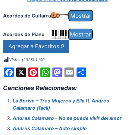
Acordes de Guitarra
Acordes de Piano
Agregar a Favoritos
0
Vistas (2025):
1.109
F
X
Pi
W
M
E
S
a
nt
h
a
m
h
Canciones Relacionadas:
c
er
at
st
ai
ar
e
e
s
o
l
e
La Beriso – Tres Mujeres y Ella ft. Andrés
Calamaro (facil)
b
st
A
d
o
p
o
Andres Calamaro – No se puede vivir del amor
o
p
n
Andres Calamaro – Acto simple