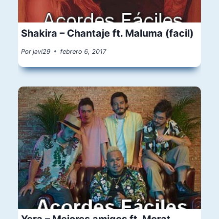
Shakira – Chantaje ft. Maluma (facil)
Por
javi29
febrero 6, 2017
Yera – Mejores amigos ft. Morat