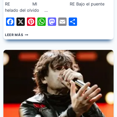
RE MI RE Bajo el puente
helado del olvido …
Facebook
X
Pinterest
WhatsApp
Mastodon
Email
Share
LOS
LEER MÁS
PIOJOS
–
MANISE