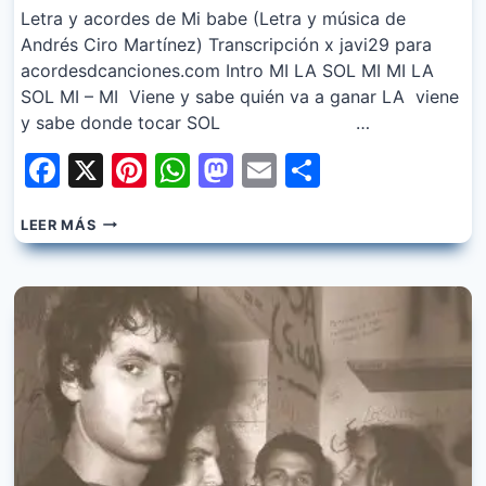
Letra y acordes de Mi babe (Letra y música de
Andrés Ciro Martínez) Transcripción x javi29 para
acordesdcanciones.com Intro MI LA SOL MI MI LA
SOL MI – MI Viene y sabe quién va a ganar LA viene
y sabe donde tocar SOL …
Facebook
X
Pinterest
WhatsApp
Mastodon
Email
Share
LOS
LEER MÁS
PIOJOS
–
MI
BABE