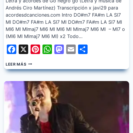
Letra y acordes de Go negro go (Letra y música de
Andrés Ciro Martínez) Transcripción x javi29 para
acordesdcanciones.com Intro DO#m7 FA#m LA SI7
MI DO#m7 FA#m LA SI7 MI DO#m7 FA#m LA SI7 MI
MI6 MI MImaj7 MI6 MI MI6 MI MImaj7 MI6 MI – MI7 o
(MI6 MI MImaj7 MI6 MI) x2 Todo…
Facebook
X
Pinterest
WhatsApp
Mastodon
Email
Share
LOS
LEER MÁS
PIOJOS
–
GO
NEGRO
GO