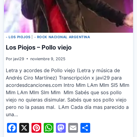
- LOS PIOJOS
|
- ROCK NACIONAL ARGENTINA
Los Piojos – Pollo viejo
Por
javi29
noviembre 9, 2025
Letra y acordes de Pollo viejo (Letra y música de
Andrés Ciro Martínez) Transcripción x javi29 para
acordesdcanciones.com Intro MIm LAm MIm SI5 MIm
MIm LAm MIm SIm MIm MIm Sabés que sos pollo
viejo no quieras disimular. Sabés que sos pollo viejo
pero no la pasas mal. LAm Cada día mas parecido a
una…
Facebook
X
Pinterest
WhatsApp
Mastodon
Email
Share