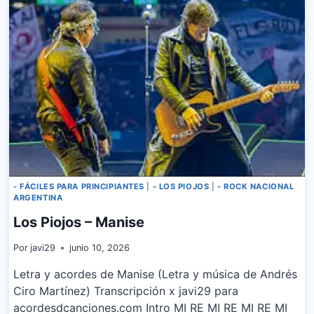
- FÁCILES PARA PRINCIPIANTES
|
- LOS PIOJOS
|
- ROCK NACIONAL
ARGENTINA
Los Piojos – Manise
Por
javi29
junio 10, 2026
Letra y acordes de Manise (Letra y música de Andrés
Ciro Martínez) Transcripción x javi29 para
acordesdcanciones.com Intro MI RE MI RE MI RE MI