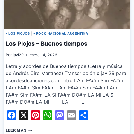
- LOS PIOJOS
|
- ROCK NACIONAL ARGENTINA
Los Piojos – Buenos tiempos
Por
javi29
enero 14, 2026
Letra y acordes de Buenos tiempos (Letra y música
de Andrés Ciro Martínez) Transcripción x javi29 para
acordesdcanciones.com Intro LAm FA#m SIm FA#m
LAm FA#m SIm FA#m LAm FA#m SIm FA#m LAm
FA#m SIm FA#m LA SI FA#m DO#m LA MI LA SI
FA#m DO#m LA MI – LA …
Facebook
X
Pinterest
WhatsApp
Mastodon
Email
Share
LOS
LEER MÁS