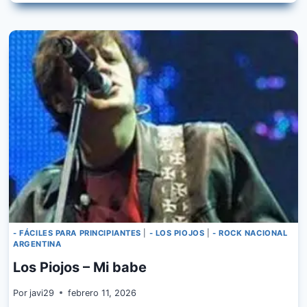
PIOJOS
–
GLOBALIZACION
- FÁCILES PARA PRINCIPIANTES
|
- LOS PIOJOS
|
- ROCK NACIONAL
ARGENTINA
Los Piojos – Mi babe
Por
javi29
febrero 11, 2026