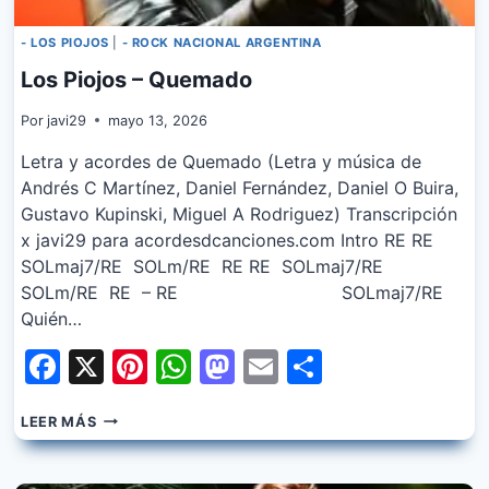
- LOS PIOJOS
|
- ROCK NACIONAL ARGENTINA
Los Piojos – Quemado
Por
javi29
mayo 13, 2026
Letra y acordes de Quemado (Letra y música de
Andrés C Martínez, Daniel Fernández, Daniel O Buira,
Gustavo Kupinski, Miguel A Rodriguez) Transcripción
x javi29 para acordesdcanciones.com Intro RE RE
SOLmaj7/RE SOLm/RE RE RE SOLmaj7/RE
SOLm/RE RE – RE SOLmaj7/RE
Quién…
Facebook
X
Pinterest
WhatsApp
Mastodon
Email
Share
LOS
LEER MÁS
PIOJOS
–
QUEMADO