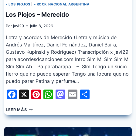
- LOS PIOJOS
|
- ROCK NACIONAL ARGENTINA
Los Piojos – Merecido
Por
javi29
julio 8, 2026
Letra y acordes de Merecido (Letra y música de
Andrés Martínez, Daniel Fernández, Daniel Buira,
Gustavo Kupinski y Rodríguez) Transcripción x javi29
para acordesdcanciones.com Intro SIm MI SIm SIm MI
SIm SIm Ah… Pa parabarapa… – SIm Tengo un sucio
fierro que no puede esperar Tengo una locura que no
puedo parar Patina y perfume…
Facebook
X
Pinterest
WhatsApp
Mastodon
Email
Share
LOS
LEER MÁS
PIOJOS
–
MERECIDO