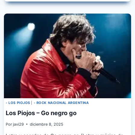
PIOJOS
–
BUENOS
TIEMPOS
- LOS PIOJOS
|
- ROCK NACIONAL ARGENTINA
Los Piojos – Go negro go
Por
javi29
diciembre 8, 2025