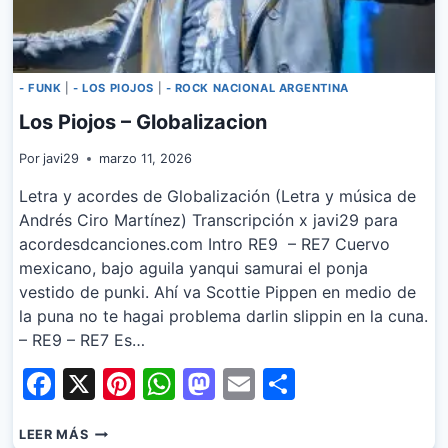
- FUNK
|
- LOS PIOJOS
|
- ROCK NACIONAL ARGENTINA
Los Piojos – Globalizacion
Por
javi29
marzo 11, 2026
Letra y acordes de Globalización (Letra y música de
Andrés Ciro Martínez) Transcripción x javi29 para
acordesdcanciones.com Intro RE9 – RE7 Cuervo
mexicano, bajo aguila yanqui samurai el ponja
vestido de punki. Ahí va Scottie Pippen en medio de
la puna no te hagai problema darlin slippin en la cuna.
– RE9 – RE7 Es…
Facebook
X
Pinterest
WhatsApp
Mastodon
Email
Share
LOS
LEER MÁS