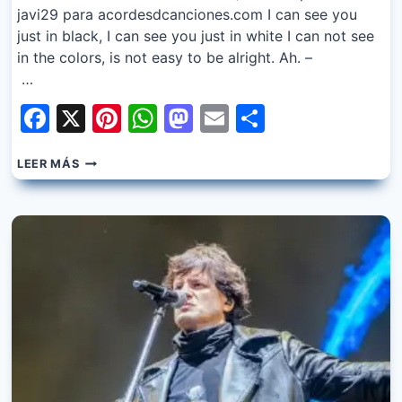
javi29 para acordesdcanciones.com I can see you
just in black, I can see you just in white I can not see
in the colors, is not easy to be alright. Ah. –
…
Facebook
X
Pinterest
WhatsApp
Mastodon
Email
Share
LOS
LEER MÁS
PIOJOS
–
DON’T
SAY
TOMORROW