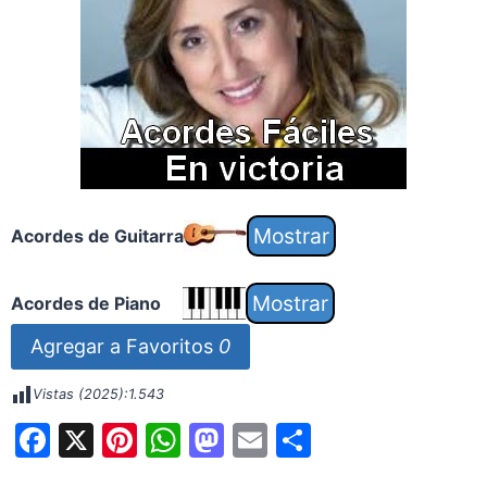
Acordes de Guitarra
Acordes de Piano
Agregar a Favoritos
0
Vistas (2025):
1.543
F
X
Pi
W
M
E
S
a
nt
h
a
m
h