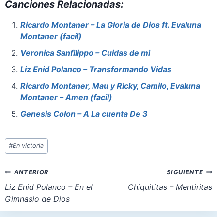
Canciones Relacionadas:
c
er
at
st
ai
ar
e
e
s
o
l
e
Ricardo Montaner – La Gloria de Dios ft. Evaluna
Montaner (facil)
b
st
A
d
o
p
o
Veronica Sanfilippo – Cuidas de mi
o
p
n
Liz Enid Polanco – Transformando Vidas
k
Ricardo Montaner, Mau y Ricky, Camilo, Evaluna
Montaner – Amen (facil)
Genesis Colon – A La cuenta De 3
Etiquetas
#
En victoria
de
la
Navegación
ANTERIOR
SIGUIENTE
entrada:
de
Liz Enid Polanco – En el
Chiquititas – Mentiritas
Gimnasio de Dios
entradas