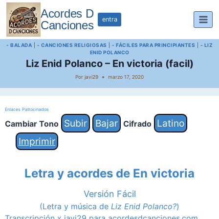
Saltar
Acordes D
al
entra
Canciones
contenido
- BALADA
|
- CANCIONES RELIGIOSAS
|
- FÁCILES PARA PRINCIPIANTES
|
- LIZ
ENID POLANCO
Liz Enid Polanco – En victoria (facil)
Por
javi29
marzo 17, 2020
Enlaces Patrocinados
Subir
Bajar
Latino
Cambiar Tono
Cifrado
Imprimir
Letra y acordes de En victoria
Versión Fácil
(Letra y música de
Liz Enid Polanco?
)
Transcripción x javi29 para acordesdcanciones.com