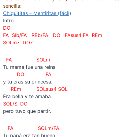
sencilla:
Chiquititas – Mentiritas (fácil)
Intro
DO
FA SIb/FA REb/FA DO FAsus4 FA REm
SOLm7 DO7
FA SOLm
Tu mamá fue una reina
DO FA
y tu eras su princesa.
REm SOLsus4 SOL
Era bella y te amaba
SOL/SI DO
pero tuvo que partir.
FA SOLm/FA
Tu papá era tan bueno