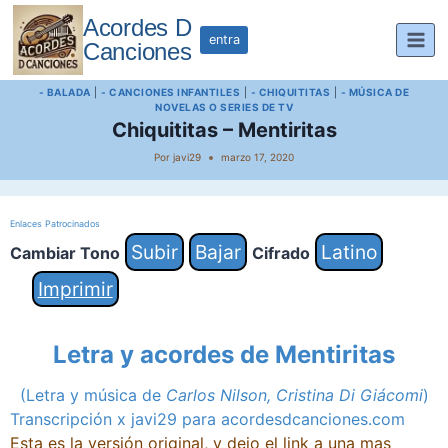
Saltar
Acordes D
al
entra
Canciones
contenido
- BALADA
|
- CANCIONES INFANTILES
|
- CHIQUITITAS
|
- MÚSICA DE
NOVELAS O SERIES DE TV
Chiquititas – Mentiritas
Por
javi29
marzo 17, 2020
Enlaces Patrocinados
Subir
Bajar
Latino
Cambiar Tono
Cifrado
Imprimir
Letra y acordes de Mentiritas
(Letra y música de
Carlos Nilson, Cristina Di Giácomi
)
Transcripción x javi29 para acordesdcanciones.com
Esta es la versión original, y dejo el link a una mas