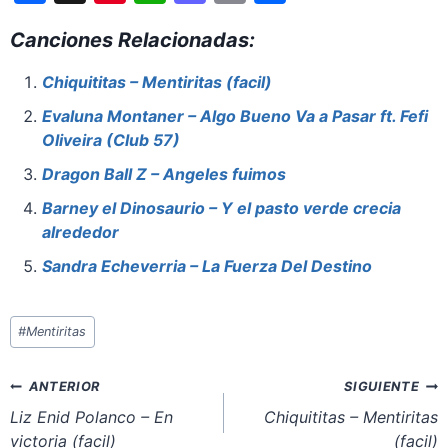
a
nt
h
a
m
h
Canciones Relacionadas:
c
er
at
st
ai
ar
e
e
s
o
l
e
Chiquititas – Mentiritas (facil)
b
st
A
d
Evaluna Montaner – Algo Bueno Va a Pasar ft. Fefi
o
p
o
Oliveira (Club 57)
o
p
n
Dragon Ball Z – Angeles fuimos
k
Barney el Dinosaurio – Y el pasto verde crecia
alrededor
Sandra Echeverria – La Fuerza Del Destino
Etiquetas
#
Mentiritas
de
la
Navegación
ANTERIOR
SIGUIENTE
entrada:
de
Liz Enid Polanco – En
Chiquititas – Mentiritas
victoria (facil)
(facil)
entradas