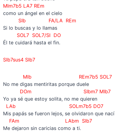
MIm7b5 LA7 REm
como un ángel en el cielo
SIb FA/LA REm
Si lo buscas y lo llamas
SOL7 SOL7/SI DO
Él te cuidará hasta el fin.
SIb7sus4 SIb7
MIb REm7b5 SOL7
No me digas mentiritas porque duele
DOm SIbm7 MIb7
Yo ya sé que estoy solita, no me quieren
LAb SOLm7b5 DO7
Mis papás se fueron lejos, se olvidaron que nací
FAm LAbm SIb7
Me dejaron sin caricias como a ti.