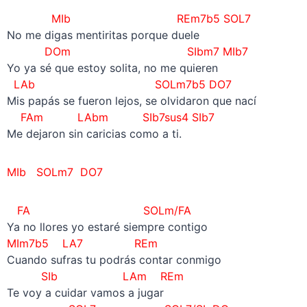
MIb REm7b5 SOL7
No me digas mentiritas porque duele
DOm SIbm7 MIb7
Yo ya sé que estoy solita, no me quieren
LAb SOLm7b5 DO7
Mis papás se fueron lejos, se olvidaron que nací
FAm
LAbm
SIb7sus4 SIb7
Me dejaron sin caricias como a ti.
MIb SOLm7 DO7
FA SOLm/FA
Ya no llores yo estaré siempre contigo
MIm7b5 LA7 REm
Cuando sufras tu podrás contar conmigo
SIb LAm REm
Te voy a cuidar vamos a jugar