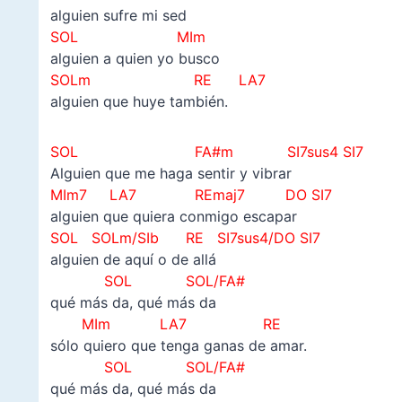
alguien sufre mi sed
SOL MIm
alguien a quien yo busco
SOLm
RE LA7
alguien que huye también.
SOL
FA#m SI7sus4 SI7
Alguien que me haga sentir y vibrar
MIm7
LA7 REmaj7 DO SI7
alguien que quiera conmigo escapar
SOL SOLm/SIb RE SI7sus4/DO SI7
alguien de aquí o de allá
SOL SOL/FA#
qué más da, qué más da
MIm LA7 RE
sólo quiero que tenga ganas de amar.
SOL SOL/FA#
qué más da, qué más da