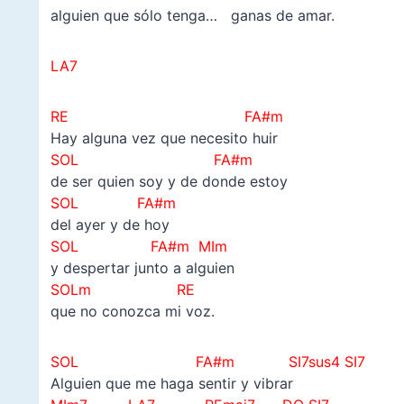
alguien que sólo tenga… ganas de amar.
LA7
RE FA#m
Hay alguna vez que necesito huir
SOL FA#m
de ser quien soy y de donde estoy
SOL FA#m
del ayer y de hoy
SOL FA#m MIm
y despertar junto a alguien
SOLm
RE
que no conozca mi voz.
SOL
FA#m SI7sus4 SI7
Alguien que me haga sentir y vibrar