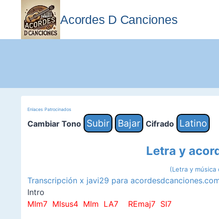
Saltar
al
Acordes D Canciones
contenido
Enlaces Patrocinados
Subir
Bajar
Latino
Cambiar Tono
Cifrado
Letra y acor
(Letra y música
Transcripción x javi29 para acordesdcanciones.co
Intro
MIm7 MIsus4 MIm LA7 REmaj7 SI7