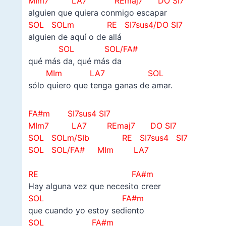
MIm7
LA7 REmaj7 DO SI7
alguien que quiera conmigo escapar
SOL SOLm RE SI7sus4/DO SI7
alguien de aquí o de allá
SOL SOL/FA#
qué más da, qué más da
MIm LA7 SOL
sólo quiero que tenga ganas de amar.
FA#m SI7sus4 SI7
MIm7
LA7 REmaj7 DO SI7
SOL SOLm/SIb RE SI7sus4 SI7
SOL SOL/FA#
MIm LA7
RE FA#m
Hay alguna vez que necesito creer
SOL FA#m
que cuando yo estoy sediento
SOL FA#m