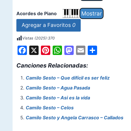
Acordes de Piano
Agregar a Favoritos
0
Vistas (2025):
370
F
X
Pi
W
M
E
S
a
nt
h
a
m
h
Canciones Relacionadas:
c
er
at
st
ai
ar
e
e
s
o
l
e
Camilo Sesto – Que difícil es ser feliz
b
st
A
d
Camilo Sesto – Agua Pasada
o
p
o
Camilo Sesto – Asi es la vida
o
p
n
Camilo Sesto – Celos
k
Camilo Sesto y Angela Carrasco – Callados