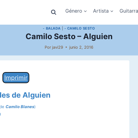
Género
Artista
Guitarr
- BALADA
|
- CAMILO SESTO
Camilo Sesto – Alguien
Por
javi29
junio 2, 2016
Imprimir
des de Alguien
 de
Camilo Blanes
)
m