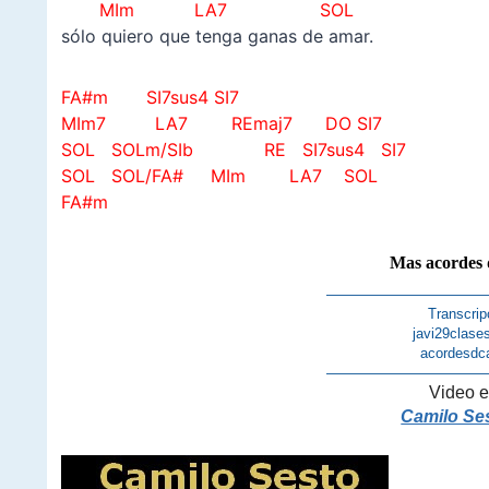
MIm LA7 SOL
sólo quiero que tenga ganas de amar.
FA#m SI7sus4 SI7
MIm7
LA7 REmaj7 DO SI7
SOL SOLm/SIb RE SI7sus4 SI7
SOL SOL/FA#
MIm LA7 SOL
FA#m
Mas acordes 
———————————
Transcrip
javi29clase
acordesdc
———————————
Video e
Camilo Ses