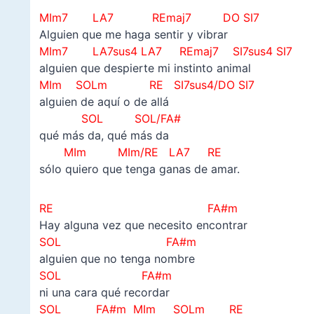
MIm7
LA7 REmaj7 DO SI7
Alguien que me haga sentir y vibrar
MIm7
LA7sus4 LA7 REmaj7 SI7sus4 SI7
alguien que despierte mi instinto animal
MIm SOLm RE
SI7sus4/DO SI7
alguien de aquí o de allá
SOL SOL/FA#
qué más da, qué más da
MIm MIm/RE LA7 RE
sólo quiero que tenga ganas de amar.
RE FA#m
Hay alguna vez que necesito encontrar
SOL FA#m
alguien que no tenga nombre
SOL FA#m
ni una cara qué recordar
SOL FA#m MIm SOLm RE