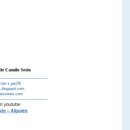
de Camilo Sesto
—————————————
ción x javi29
s.blogspot.com
anciones.com
—————————————
n youtube
to – Alguien