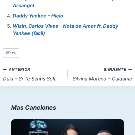
o
p
n
Arcangel
k
Daddy Yankee – Hielo
Wisin, Carlos Vives – Nota de Amor ft. Daddy
Yankee (facil)
Etiquetas
#
Dura
de
la
Navegación
ANTERIOR
SIGUIENTE
entrada:
de
Duki – Si Te Sentis Sola
Silvina Moreno – Cuidame
entradas
Mas Canciones