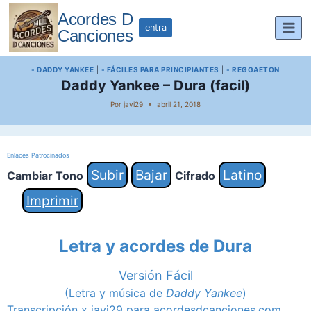
Saltar
Acordes D
al
entra
Canciones
contenido
- DADDY YANKEE
|
- FÁCILES PARA PRINCIPIANTES
|
- REGGAETON
Daddy Yankee – Dura (facil)
Por
javi29
abril 21, 2018
Enlaces Patrocinados
Subir
Bajar
Latino
Cambiar Tono
Cifrado
Imprimir
Letra y acordes de Dura
Versión Fácil
(Letra y música de
Daddy Yankee
)
Transcripción x javi29 para acordesdcanciones.com