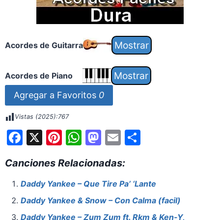
Acordes de Guitarra
Acordes de Piano
Agregar a Favoritos
0
Vistas (2025):
767
F
X
Pi
W
M
E
S
a
nt
h
a
m
h
Canciones Relacionadas:
c
er
at
st
ai
ar
e
e
s
o
l
e
Daddy Yankee – Que Tire Pa’ ‘Lante
b
st
A
d
Daddy Yankee & Snow – Con Calma (facil)
o
p
o
Daddy Yankee – Zum Zum ft. Rkm & Ken-Y,