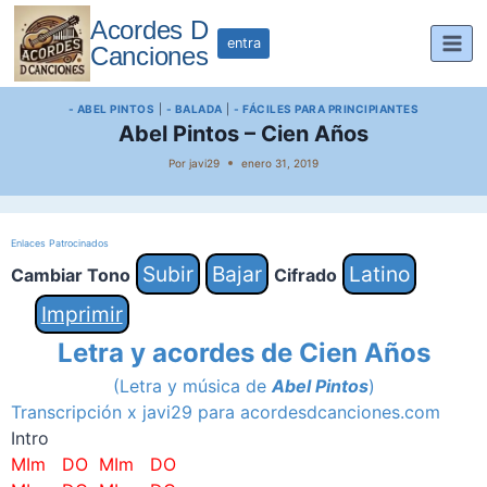
Saltar
Acordes D
al
entra
Canciones
contenido
- ABEL PINTOS
|
- BALADA
|
- FÁCILES PARA PRINCIPIANTES
Abel Pintos – Cien Años
Por
javi29
enero 31, 2019
Enlaces Patrocinados
Subir
Bajar
Latino
Cambiar Tono
Cifrado
Imprimir
Letra y acordes de Cien Años
(Letra y música de
Abel Pintos
)
Transcripción x javi29 para acordesdcanciones.com
Intro
MIm DO MIm DO