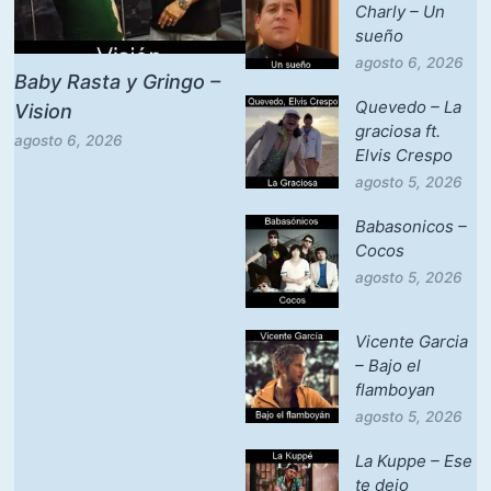
Charly – Un
sueño
agosto 6, 2026
Baby Rasta y Gringo –
Quevedo – La
Vision
graciosa ft.
agosto 6, 2026
Elvis Crespo
agosto 5, 2026
Babasonicos –
Cocos
agosto 5, 2026
Vicente Garcia
– Bajo el
flamboyan
agosto 5, 2026
La Kuppe – Ese
te dejo