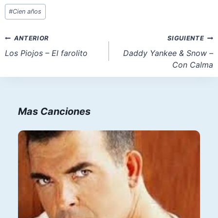
Etiquetas
#
Cien años
de
la
Navegación
ANTERIOR
SIGUIENTE
entrada:
de
Los Piojos – El farolito
Daddy Yankee & Snow –
Con Calma
entradas
Mas Canciones