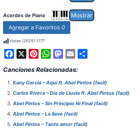
Acordes de Piano
Agregar a Favoritos
0
Vistas (2025):
1.177
F
X
Pi
W
M
E
S
a
nt
h
a
m
h
Canciones Relacionadas:
c
er
at
st
ai
ar
e
e
s
o
l
e
Kany Garcia – Aqui ft. Abel Pintos (facil)
b
st
A
d
Carlos Rivera – Dia de Lluvia ft. Abel Pintos (facil)
o
p
o
Abel Pintos – Sin Principio Ni Final (facil)
o
p
n
Abel Pintos – La llave (facil)
k
Abel Pintos – Tanto amor (facil)