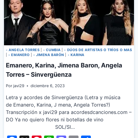
- ANGELA TORRES
|
- CUMBIA
|
- DÚOS DE ARTISTAS O TRÍOS O MAS
|
- EMANERO
|
- JIMENA BARÓN
|
- KARINA
Emanero, Karina, Jimena Baron, Angela
Torres – Sinvergüenza
Por
javi29
diciembre 6, 2023
Letra y acordes de Sinvergüenza (Letra y música
de Emanero, Karina, J mena, Angela Torres?)
Transcripción x javi29 para acordesdcanciones.com –
DO Ya no quiero flores ni botellas de vino
SOL/SI…