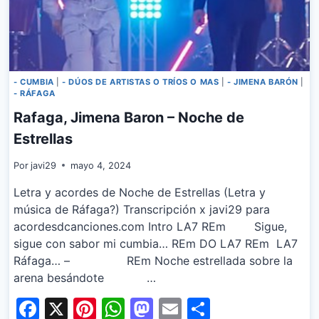
- CUMBIA
|
- DÚOS DE ARTISTAS O TRÍOS O MAS
|
- JIMENA BARÓN
|
- RÁFAGA
Rafaga, Jimena Baron – Noche de
Estrellas
Por
javi29
mayo 4, 2024
Letra y acordes de Noche de Estrellas (Letra y
música de Ráfaga?) Transcripción x javi29 para
acordesdcanciones.com Intro LA7 REm Sigue,
sigue con sabor mi cumbia… REm DO LA7 REm LA7
Ráfaga… – REm Noche estrellada sobre la
arena besándote …
Facebook
X
Pinterest
WhatsApp
Mastodon
Email
Share