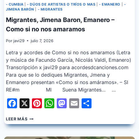
- CUMBIA
|
- DÚOS DE ARTISTAS O TRÍOS O MAS
|
- EMANERO
|
-
JIMENA BARÓN
|
- MIGRANTES
Migrantes, Jimena Baron, Emanero –
Como si no nos amaramos
Por
javi29
julio 7, 2026
Letra y acordes de Como si no nos amaramos (Letra
y música de Facundo García, Nicolás Valdi, Emanero)
Transcripción x javi29 para acordesdcanciones.com
Para que se lo dediques Migrantes, Jmena y
Enmanero presentan «Como si nos amáramos». – SI
RE#m MI Suena Migrantes… …
Facebook
X
Pinterest
WhatsApp
Mastodon
Email
Share
MIGRANTES,
LEER MÁS
JIMENA
BARON,
EMANERO