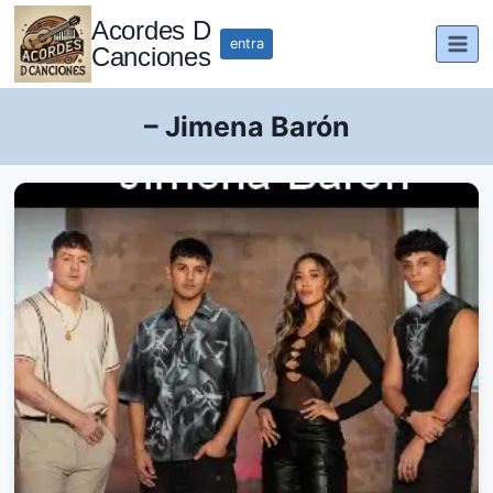
Saltar
Acordes D
al
entra
Canciones
contenido
– Jimena Barón