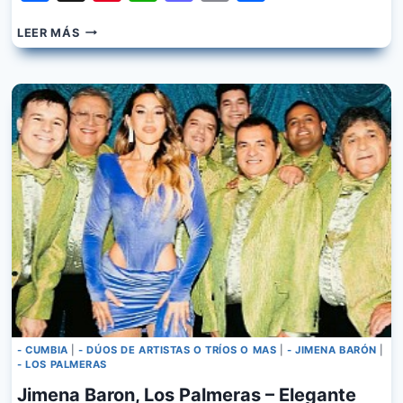
RAFAGA,
LEER MÁS
JIMENA
BARON
–
NOCHE
DE
ESTRELLAS
- CUMBIA
|
- DÚOS DE ARTISTAS O TRÍOS O MAS
|
- JIMENA BARÓN
|
- LOS PALMERAS
Jimena Baron, Los Palmeras – Elegante