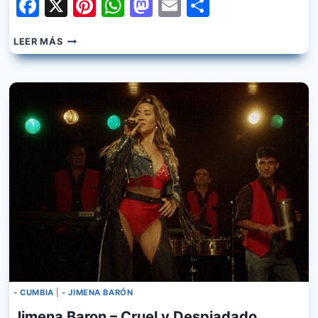
Facebook
X
Pinterest
WhatsApp
Mastodon
Email
Share
EMANERO,
LEER MÁS
KARINA,
JIMENA
BARON,
ANGELA
TORRES
–
SINVERGÜENZA
- CUMBIA
|
- JIMENA BARÓN
Jimena Baron – Cruel y Despiadado