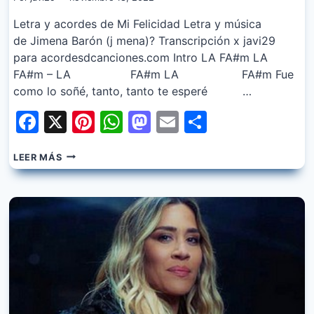
Letra y acordes de Mi Felicidad Letra y música
de Jimena Barón (j mena)? Transcripción x javi29
para acordesdcanciones.com Intro LA FA#m LA
FA#m – LA FA#m LA FA#m Fue
como lo soñé, tanto, tanto te esperé …
Facebook
X
Pinterest
WhatsApp
Mastodon
Email
Share
JIMENA
LEER MÁS
BARON
–
MI
FELICIDAD