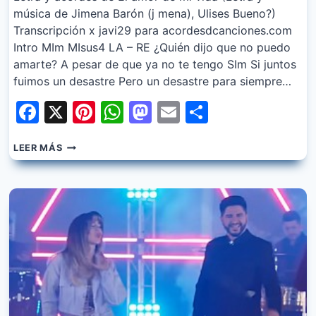
música de Jimena Barón (j mena), Ulises Bueno?)
Transcripción x javi29 para acordesdcanciones.com
Intro MIm MIsus4 LA – RE ¿Quién dijo que no puedo
amarte? A pesar de que ya no te tengo SIm Si juntos
fuimos un desastre Pero un desastre para siempre…
Facebook
X
Pinterest
WhatsApp
Mastodon
Email
Share
JIMENA
LEER MÁS
BARON,
ULISES
BUENO
–
EL
AMOR
DE
MI
VIDA