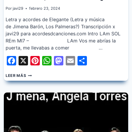
Por
javi29
febrero 23, 2024
Letra y acordes de Elegante (Letra y música
de Jimena Barón, Los Palmeras?) Transcripción x
javi29 para acordesdcanciones.com Intro LAm SOL
REm MI7 – LAm Vos me abrías la
puerta, me llevabas a comer …
Facebook
X
Pinterest
WhatsApp
Mastodon
Email
Share
JIMENA
LEER MÁS
BARON,
LOS
PALMERAS
–
ELEGANTE