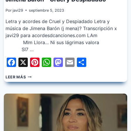
Por
javi29
septiembre 5, 2023
Letra y acordes de Cruel y Despiadado Letra y
música de Jimena Barón (j mena)? Transcripción x
javi29 para acordesdcanciones.com LAm
MIm Llora… Ni sus lágrimas valora
SI7 …
Facebook
X
Pinterest
WhatsApp
Mastodon
Email
Share
JIMENA
LEER MÁS
BARON
–
CRUEL
Y
DESPIADADO