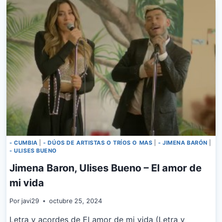
–
COMO
SI
NO
NOS
AMARAMOS
- CUMBIA
|
- DÚOS DE ARTISTAS O TRÍOS O MAS
|
- JIMENA BARÓN
|
- ULISES BUENO
Jimena Baron, Ulises Bueno – El amor de
mi vida
Por
javi29
octubre 25, 2024
Letra y acordes de El amor de mi vida (Letra y