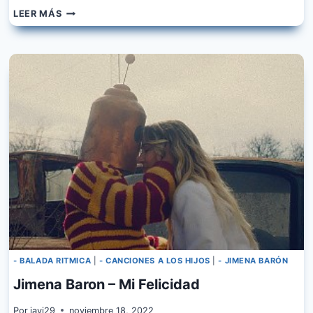
JIMENA
LEER MÁS
BARON
–
LOS
LOCOS
- BALADA RITMICA
|
- CANCIONES A LOS HIJOS
|
- JIMENA BARÓN
Jimena Baron – Mi Felicidad
Por
javi29
noviembre 18, 2022