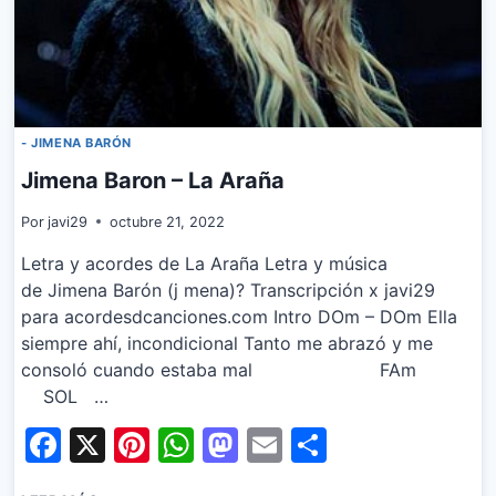
- JIMENA BARÓN
Jimena Baron – La Araña
Por
javi29
octubre 21, 2022
Letra y acordes de La Araña Letra y música
de Jimena Barón (j mena)? Transcripción x javi29
para acordesdcanciones.com Intro DOm – DOm Ella
siempre ahí, incondicional Tanto me abrazó y me
consoló cuando estaba mal FAm
SOL …
Facebook
X
Pinterest
WhatsApp
Mastodon
Email
Share
JIMENA