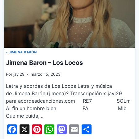
- JIMENA BARÓN
Jimena Baron – Los Locos
Por
javi29
marzo 15, 2023
Letra y acordes de Los Locos Letra y música
de Jimena Barón (j mena)? Transcripción x javi29
para acordesdcanciones.com RE7 SOLm
Al fin un hombre bien FA MIb
Que me cuida,…
Facebook
X
Pinterest
WhatsApp
Mastodon
Email
Share