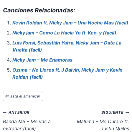
a
nt
h
a
m
h
Canciones Relacionadas:
c
er
at
st
ai
ar
e
e
s
o
l
e
Kevin Roldan ft. Nicky Jam – Una Noche Mas (facil)
b
st
A
d
Nicky jam – Como Lo Hacia Yo ft. Ken-y (facil)
o
p
o
Luis Fonsi, Sebastián Yatra, Nicky Jam – Date La
o
p
n
Vuelta (facil)
k
Nicky Jam – Me Enamoras
Ozuna – No Llores ft. J Balvin, Nicky Jam y Kevin
Roldan (facil)
Etiquetas
#
Hasta el amanecer
de
la
Navegación
ANTERIOR
SIGUIENTE
entrada:
de
Banda MS – Me vas a
Maluma – Me Curare ft.
extrañar (facil)
Justin Quiles
entradas