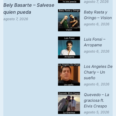
agosto 7, 2026
Bely Basarte – Salvese
quien pueda
Baby Rasta y
Gringo – Vision
agosto 7, 2026
agosto 6, 2026
Luis Fonsi –
Arropame
agosto 6, 2026
Los Angeles De
Charly – Un
sueño
agosto 6, 2026
Quevedo – La
graciosa ft.
Elvis Crespo
agosto 5, 2026