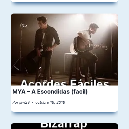
MYA – A Escondidas (facil)
Por
javi29
octubre 18, 2018