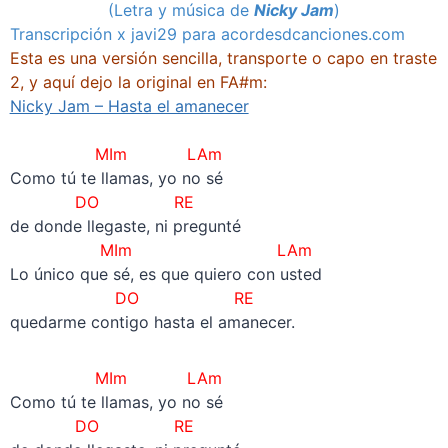
(Letra y música de
Nicky Jam
)
Transcripción x javi29 para acordesdcanciones.com
Esta es una versión sencilla, transporte o capo en traste
2, y aquí dejo la original en FA#m:
Nicky Jam – Hasta el amanecer
–
MIm LAm
Como tú te llamas, yo no sé
DO RE
de donde llegaste, ni pregunté
MIm LAm
Lo único que sé, es que quiero con usted
DO RE
quedarme contigo hasta el amanecer.
MIm LAm
Como tú te llamas, yo no sé
DO RE