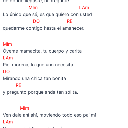
de donde llegaste, ni pregunté
MIm LAm
Lo único que sé, es que quiero con usted
DO RE
quedarme contigo hasta el amanecer.
MIm
Óyeme mamacita, tu cuerpo y carita
LAm
Piel morena, lo que uno necesita
DO
Mirando una chica tan bonita
RE
y pregunto porque anda tan sólita.
MIm
Ven dale ahí ahí, moviendo todo eso pa’ mí
LAm