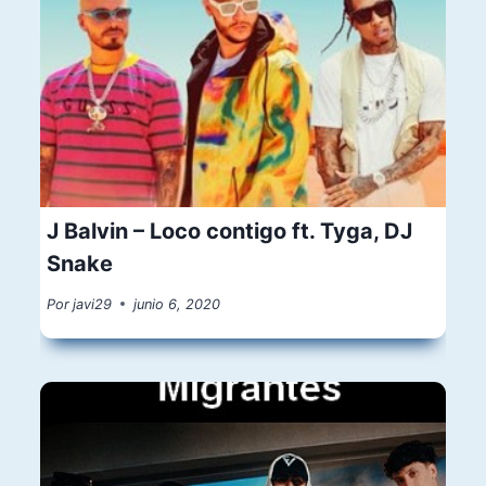
J Balvin – Loco contigo ft. Tyga, DJ
Snake
Por
javi29
junio 6, 2020