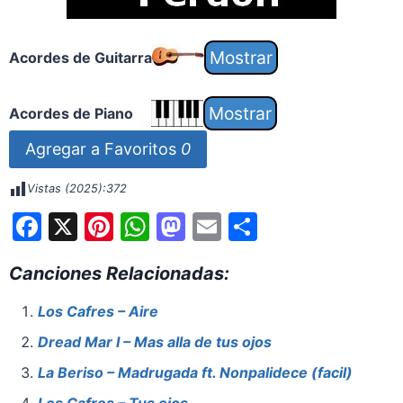
Acordes de Guitarra
Acordes de Piano
Agregar a Favoritos
0
Vistas (2025):
372
F
X
Pi
W
M
E
S
a
nt
h
a
m
h
Canciones Relacionadas:
c
er
at
st
ai
ar
e
e
s
o
l
e
Los Cafres – Aire
b
st
A
d
Dread Mar I – Mas alla de tus ojos
o
p
o
La Beriso – Madrugada ft. Nonpalidece (facil)
o
p
n
Los Cafres – Tus ojos