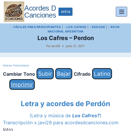
Saltar
Acordes D
al
entra
Canciones
contenido
- FÁCILES PARA PRINCIPIANTES
|
- LOS CAFRES
|
- REGGAE
|
- ROCK
NACIONAL ARGENTINA
Los Cafres – Perdon
Por
javi29
junio 21, 2017
Enlaces Patrocinados
Subir
Bajar
Latino
Cambiar Tono
Cifrado
Imprimir
Letra y acordes de Perdón
(Letra y música de
Los Cafres?
)
Transcripción x javi29 para acordesdcanciones.com
Intro