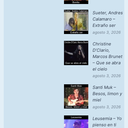
Sueter, Andres
Calamaro –
Extraño ser
agosto 3, 2026
Christine
D’Clario,
Marcos Brunet
– Que se abra
el cielo
agosto 3, 2026
Santi Muk –
Besos, limon y
miel
agosto 3, 2026
Leusemia – Yo
pienso en ti