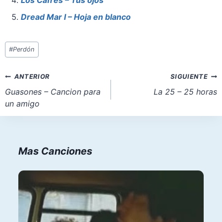
k
Dread Mar I – Hoja en blanco
Etiquetas
#
Perdón
de
la
Navegación
ANTERIOR
SIGUIENTE
entrada:
de
Guasones – Cancion para
La 25 – 25 horas
un amigo
entradas
Mas Canciones