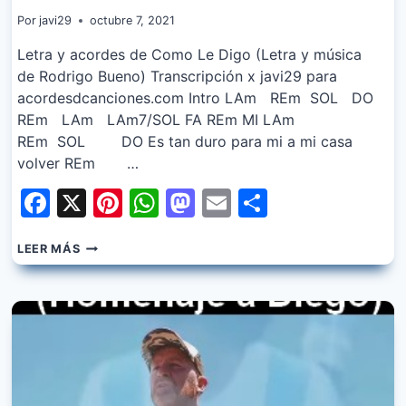
Por
javi29
octubre 7, 2021
Letra y acordes de Como Le Digo (Letra y música
de Rodrigo Bueno) Transcripción x javi29 para
acordesdcanciones.com Intro LAm REm SOL DO
REm LAm LAm7/SOL FA REm MI LAm
REm SOL DO Es tan duro para mi a mi casa
volver REm …
Facebook
X
Pinterest
WhatsApp
Mastodon
Email
Share
LA
LEER MÁS
BERISO
–
COMO
LE
DIGO
FT.
RODRIGO