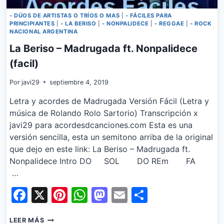
- DÚOS DE ARTISTAS O TRÍOS O MAS
|
- FÁCILES PARA
PRINCIPIANTES
|
- LA BERISO
|
- NONPALIDECE
|
- REGGAE
|
- ROCK
NACIONAL ARGENTINA
La Beriso – Madrugada ft. Nonpalidece
(facil)
Por
javi29
septiembre 4, 2019
Letra y acordes de Madrugada Versión Fácil (Letra y
música de Rolando Rolo Sartorio) Transcripción x
javi29 para acordesdcanciones.com Esta es una
versión sencilla, esta un semitono arriba de la original
que dejo en este link: La Beriso – Madrugada ft.
Nonpalidece Intro DO SOL DO REm FA
…
Facebook
X
Pinterest
WhatsApp
Mastodon
Email
Share
LA
LEER MÁS