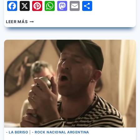
Facebook
X
Pinterest
WhatsApp
Mastodon
Email
Share
LA
LEER MÁS
BERISO
–
CREYENDO
- LA BERISO
|
- ROCK NACIONAL ARGENTINA