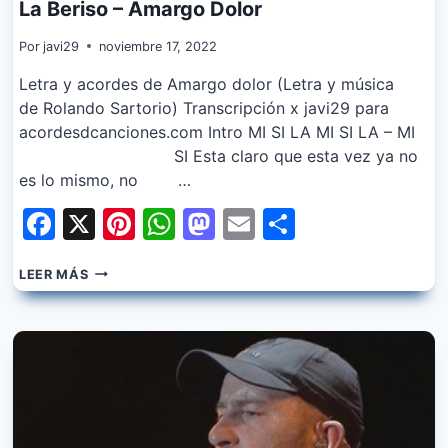
La Beriso – Amargo Dolor
Por
javi29
noviembre 17, 2022
Letra y acordes de Amargo dolor (Letra y música
de Rolando Sartorio) Transcripción x javi29 para
acordesdcanciones.com Intro MI SI LA MI SI LA – MI
SI Esta claro que esta vez ya no
es lo mismo, no …
Facebook
X
Pinterest
WhatsApp
Mastodon
Email
Share
LA
LEER MÁS
BERISO
–
AMARGO
DOLOR