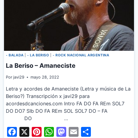
- BALADA
|
- LA BERISO
|
- ROCK NACIONAL ARGENTINA
La Beriso – Amaneciste
Por
javi29
mayo 28, 2022
Letra y acordes de Amaneciste (Letra y música de La
Beriso?) Transcripción x javi29 para
acordesdcanciones.com Intro FA DO FA REm SOL7
DO DO7 SIb DO FA REm SOL SOL7 DO – FA
DO …
Facebook
X
Pinterest
WhatsApp
Mastodon
Email
Share