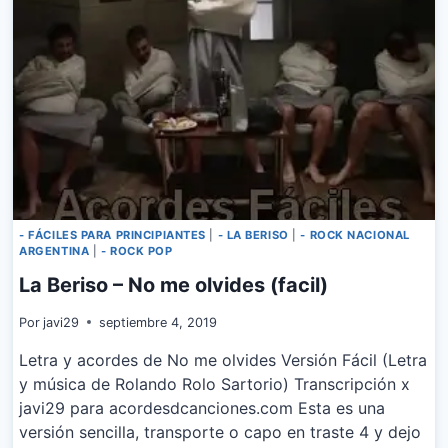
- FÁCILES PARA PRINCIPIANTES
|
- LA BERISO
|
- ROCK NACIONAL
ARGENTINA
|
- ROCK POP
La Beriso – No me olvides (facil)
Por
javi29
septiembre 4, 2019
Letra y acordes de No me olvides Versión Fácil (Letra
y música de Rolando Rolo Sartorio) Transcripción x
javi29 para acordesdcanciones.com Esta es una
versión sencilla, transporte o capo en traste 4 y dejo