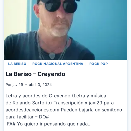
- LA BERISO
|
- ROCK NACIONAL ARGENTINA
|
- ROCK POP
La Beriso – Creyendo
Por
javi29
abril 3, 2024
Letra y acordes de Creyendo (Letra y música
de Rolando Sartorio) Transcripción x javi29 para
acordesdcanciones.com Pueden bajarla un semitono
para facilitar – DO#
FA# Yo quiero ir pensando que nada…