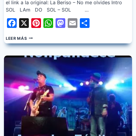
el link a la original: La Beriso – No me olvides Intro
SOL LAm DO SOL – SOL …
Facebook
X
Pinterest
WhatsApp
Mastodon
Email
Share
LA
LEER MÁS
BERISO
–
NO
ME
OLVIDES
(FACIL)