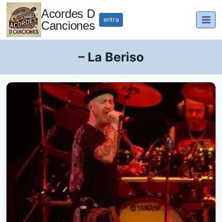
Saltar
Acordes D
al
entra
Canciones
contenido
– La Beriso