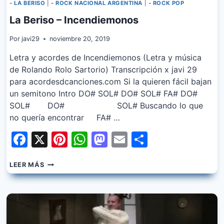
- LA BERISO
|
- ROCK NACIONAL ARGENTINA
|
- ROCK POP
La Beriso – Incendiemonos
Por
javi29
noviembre 20, 2019
Letra y acordes de Incendiemonos (Letra y música
de Rolando Rolo Sartorio) Transcripción x javi 29
para acordesdcanciones.com Si la quieren fácil bajan
un semitono Intro DO# SOL# DO# SOL# FA# DO#
SOL# DO# SOL# Buscando lo que
no quería encontrar FA# …
Facebook
X
Pinterest
WhatsApp
Mastodon
Email
Share
LA
LEER MÁS
BERISO
–
INCENDIEMONOS