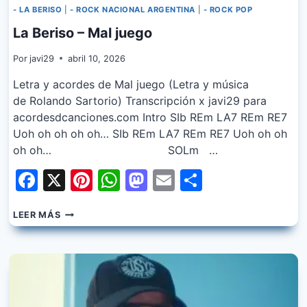
- LA BERISO
|
- ROCK NACIONAL ARGENTINA
|
- ROCK POP
La Beriso – Mal juego
Por
javi29
abril 10, 2026
Letra y acordes de Mal juego (Letra y música
de Rolando Sartorio) Transcripción x javi29 para
acordesdcanciones.com Intro SIb REm LA7 REm RE7
Uoh oh oh oh oh… SIb REm LA7 REm RE7 Uoh oh oh
oh oh… SOLm …
Facebook
X
Pinterest
WhatsApp
Mastodon
Email
Share
LA
LEER MÁS
BERISO
–
MAL
JUEGO