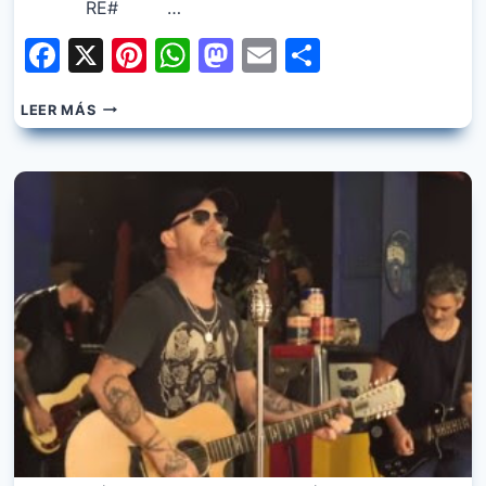
RE# …
Facebook
X
Pinterest
WhatsApp
Mastodon
Email
Share
LA
LEER MÁS
BERISO
–
EL
MUNDO
A
MIS
PIES
(HOMENAJE
A
DIEGO)