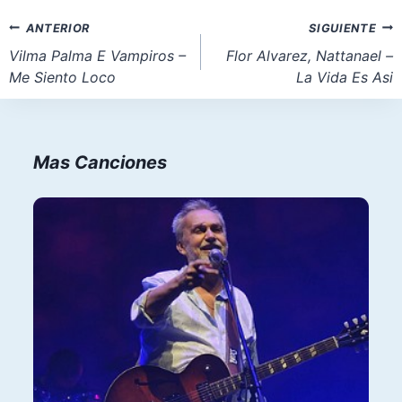
la
Navegación
ANTERIOR
SIGUIENTE
entrada:
de
Vilma Palma E Vampiros –
Flor Alvarez, Nattanael –
Me Siento Loco
La Vida Es Asi
entradas
Mas Canciones