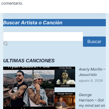
comentario.
Buscar Artista o Canción
Buscar
ULTIMAS CANCIONES
Averly Morillo –
Jesucristo
agosto 9, 2026
George
Harrison – Got
my mind set on