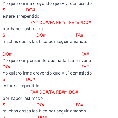
Yo quiero irme creyendo que viví demasiado
SI DO#
estaré arrepentido
FA# DO#/FA RE#m RE#m/DO#
por haber lastimado
SI DO# FA#
muchas cosas las hice por seguir amando.
–
DO# FA#
Yo quiero ir pensando que nada fue en vano
DO# FA#
Yo quiero irme creyendo que viví demasiado
SI DO#
estaré arrepentido
FA# DO#/FA RE#m DO#
por haber lastimado
SI DO# FA#
muchas cosas las hice por seguir amando.
SI DO#