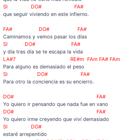
SI DO# FA#
que seguir viviendo en este infierno.
–
FA# DO# FA#
Caminamos y vemos pasar los días
SI DO# FA#
y día tras día se te escapa la vida
LA#7 RE#m FAm FA# FAm
Para alguno es demasiado el peso
SI DO# FA#
Para otro la conciencia es su encierro.
–
DO# FA#
Yo quiero ir pensando que nada fue en vano
DO# FA#
Yo quiero irme creyendo que viví demasiado
SI DO#
estaré arrepentido