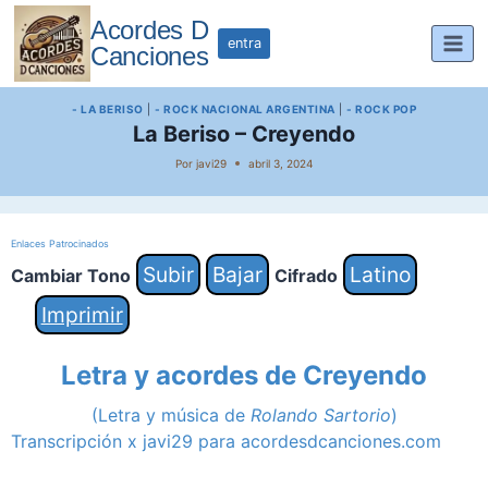
Saltar
Acordes D
al
entra
Canciones
contenido
- LA BERISO
|
- ROCK NACIONAL ARGENTINA
|
- ROCK POP
La Beriso – Creyendo
Por
javi29
abril 3, 2024
Enlaces Patrocinados
Subir
Bajar
Latino
Cambiar Tono
Cifrado
Imprimir
Letra y acordes de Creyendo
(Letra y música de
Rolando Sartorio
)
Transcripción x javi29 para acordesdcanciones.com