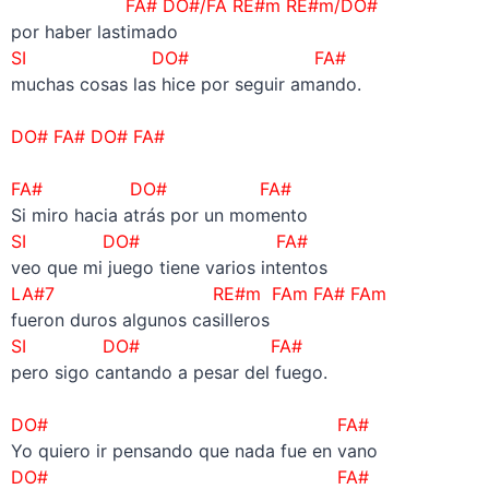
FA# DO#/FA RE#m RE#m/DO#
por haber lastimado
SI DO# FA#
muchas cosas las hice por seguir amando.
–
DO# FA# DO# FA#
–
FA# DO# FA#
Si miro hacia atrás por un momento
SI DO# FA#
veo que mi juego tiene varios intentos
LA#7 RE#m FAm FA# FAm
fueron duros algunos casilleros
SI DO# FA#
pero sigo cantando a pesar del fuego.
–
DO# FA#
Yo quiero ir pensando que nada fue en vano
DO# FA#