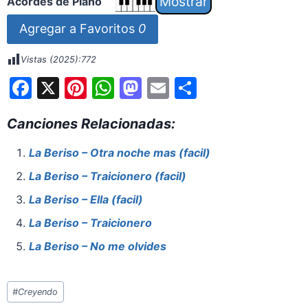
Acordes de Piano
Agregar a Favoritos
0
Vistas (2025):
772
F
X
Pi
W
M
E
S
a
nt
h
a
m
h
Canciones Relacionadas:
c
er
at
st
ai
ar
e
e
s
o
l
e
La Beriso – Otra noche mas (facil)
b
st
A
d
La Beriso – Traicionero (facil)
o
p
o
La Beriso – Ella (facil)
o
p
n
La Beriso – Traicionero
k
La Beriso – No me olvides
Etiquetas
#
Creyendo
de