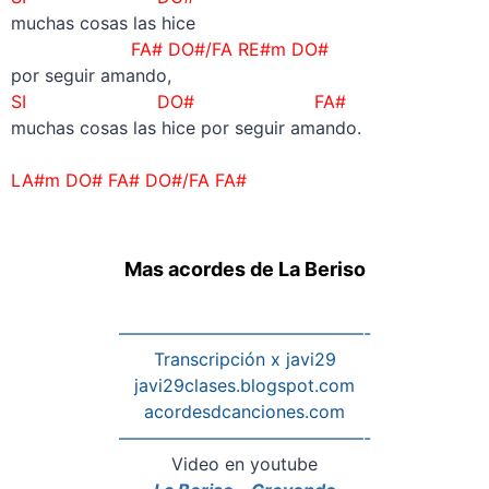
muchas cosas las hice
FA# DO#/FA RE#m DO#
por seguir amando,
SI DO# FA#
muchas cosas las hice por seguir amando.
–
LA#m DO# FA# DO#/FA FA#
Mas acordes de La Beriso
——————————————-
Transcripción x javi29
javi29clases.blogspot.com
acordesdcanciones.com
——————————————-
Video en youtube