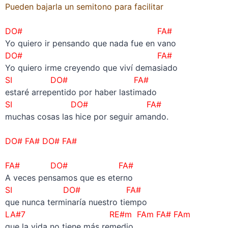
Pueden bajarla un semitono para facilitar
–
DO# FA#
Yo quiero ir pensando que nada fue en vano
DO# FA#
Yo quiero irme creyendo que viví demasiado
SI DO# FA#
estaré arrepentido por haber lastimado
SI DO# FA#
muchas cosas las hice por seguir amando.
–
DO# FA# DO# FA#
–
FA# DO# FA#
A veces pensamos que es eterno
SI DO# FA#
que nunca terminaría nuestro tiempo
LA#7 RE#m FAm FA# FAm
que la vida no tiene más remedio