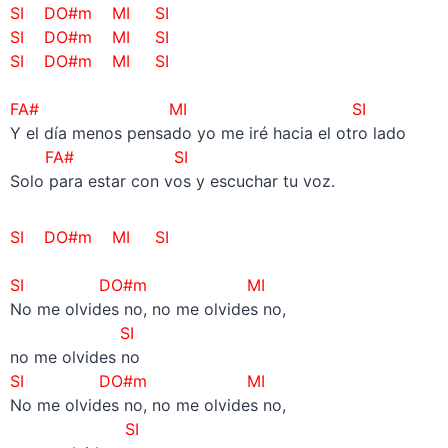
SI DO#m MI SI
SI DO#m MI SI
SI DO#m MI SI
FA# MI SI
Y el día menos pensado yo me iré hacia el otro lado
FA# SI
Solo para estar con vos y escuchar tu voz.
SI DO#m MI SI
SI DO#m MI
No me olvides no, no me olvides no,
SI
no me olvides no
SI DO#m MI
No me olvides no, no me olvides no,
SI