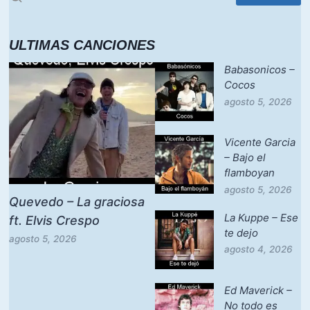
ULTIMAS CANCIONES
Babasonicos –
Cocos
agosto 5, 2026
Vicente Garcia
– Bajo el
flamboyan
agosto 5, 2026
Quevedo – La graciosa
La Kuppe – Ese
ft. Elvis Crespo
te dejo
agosto 5, 2026
agosto 4, 2026
Ed Maverick –
No todo es