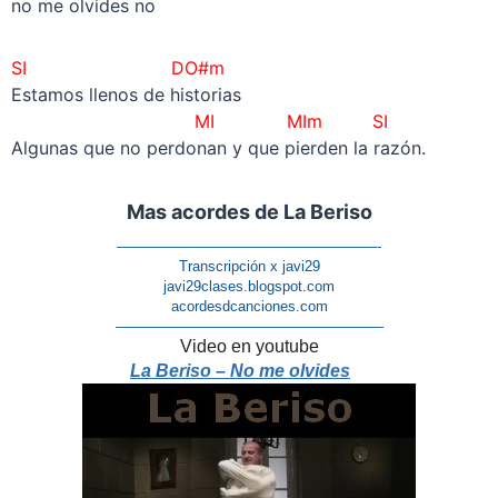
no me olvides no
SI DO#m
Estamos llenos de historias
MI MIm SI
Algunas que no perdonan y que pierden la razón.
Mas acordes de La Beriso
——————————————————-
Transcripción x javi29
javi29clases.blogspot.com
acordesdcanciones.com
——————————————————–
Video en youtube
La Beriso – No me olvides