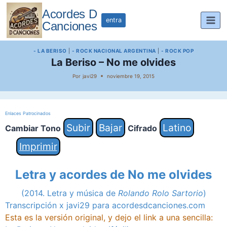
Saltar
Acordes D
al
entra
Canciones
contenido
- LA BERISO
|
- ROCK NACIONAL ARGENTINA
|
- ROCK POP
La Beriso – No me olvides
Por
javi29
noviembre 19, 2015
Enlaces Patrocinados
Subir
Bajar
Latino
Cambiar Tono
Cifrado
Imprimir
Letra y acordes de No me olvides
(2014. Letra y música de
Rolando Rolo Sartorio
)
Transcripción x javi29 para acordesdcanciones.com
Esta es la versión original, y dejo el link a una sencilla: