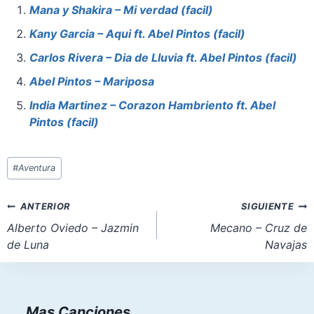
e
e
s
o
l
e
Mana y Shakira – Mi verdad (facil)
b
st
A
d
Kany Garcia – Aqui ft. Abel Pintos (facil)
o
p
o
Carlos Rivera – Dia de Lluvia ft. Abel Pintos (facil)
o
p
n
Abel Pintos – Mariposa
k
India Martinez – Corazon Hambriento ft. Abel
Pintos (facil)
Etiquetas
#
Aventura
de
la
Navegación
ANTERIOR
SIGUIENTE
entrada:
de
Alberto Oviedo – Jazmin
Mecano – Cruz de
de Luna
Navajas
entradas
Mas Canciones