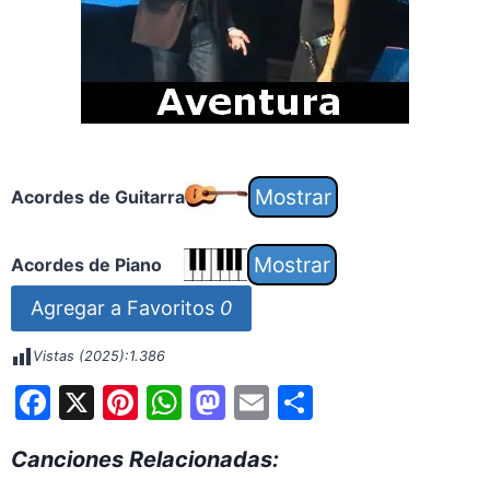
Acordes de Guitarra
Acordes de Piano
Agregar a Favoritos
0
Vistas (2025):
1.386
F
X
Pi
W
M
E
S
a
nt
h
a
m
h
Canciones Relacionadas:
c
er
at
st
ai
ar