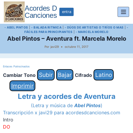
Saltar
Acordes D
al
entra
Canciones
contenido
- ABEL PINTOS
|
- BALADA RITMICA
|
- DÚOS DE ARTISTAS O TRÍOS O MAS
|
-
FÁCILES PARA PRINCIPIANTES
|
- MARCELA MORELO
Abel Pintos – Aventura ft. Marcela Morelo
Por
javi29
octubre 11, 2017
Enlaces Patrocinados
Subir
Bajar
Latino
Cambiar Tono
Cifrado
Imprimir
Letra y acordes de Aventura
(Letra y música de
Abel Pintos
)
Transcripción x javi29 para acordesdcanciones.com
Intro
DO