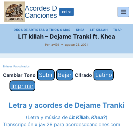
Saltar
Acordes D
al
entra
Canciones
contenido
- DÚOS DE ARTISTAS O TRÍOS O MAS
|
- KHEA
|
- LIT KILLAH
|
- TRAP
LIT killah – Dejame Tranki ft. Khea
Por
javi29
agosto 25, 2021
Enlaces Patrocinados
Subir
Bajar
Latino
Cambiar Tono
Cifrado
Imprimir
Letra y acordes de Dejame Tranki
(Letra y música de
Lit Killah, Khea
?
)
Transcripción x javi29 para acordesdcanciones.com