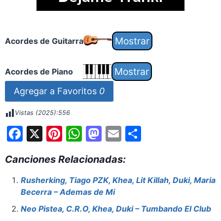
Acordes de Guitarra
Acordes de Piano
Agregar a Favoritos
0
Vistas (2025):
556
F
X
Pi
W
M
E
S
a
nt
h
a
m
h
Canciones Relacionadas:
c
er
at
st
ai
ar
e
e
s
o
l
e
Rusherking, Tiago PZK, Khea, Lit Killah, Duki, Maria
Becerra – Ademas de Mi
b
st
A
d
o
p
o
Neo Pistea, C.R.O, Khea, Duki – Tumbando El Club