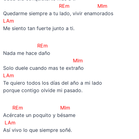
REm MIm
Quedarme siempre a tu lado, vivir enamorados
LAm
Me siento tan fuerte junto a ti.
REm
Nada me hace daño
MIm
Solo duele cuando mas te extraño
LAm
Te quiero todos los días del año a mi lado
porque contigo olvide mi pasado.
REm MIm
Acércate un poquito y bésame
LAm
Así vivo lo que siempre soñé.