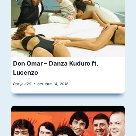
Don Omar – Danza Kuduro ft.
Lucenzo
Por
javi29
octubre 14, 2016