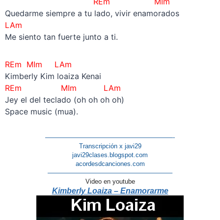
REm MIm
Quedarme siempre a tu lado, vivir enamorados
LAm
Me siento tan fuerte junto a ti.
REm MIm
LAm
Kimberly Kim loaiza Kenai
REm MIm
LAm
Jey el del teclado (oh oh oh oh)
Space music (mua).
————————————————————-
Transcripción x javi29
javi29clases.blogspot.com
acordesdcanciones.com
———————————————————–
Video en youtube
Kimberly Loaiza – Enamorarme