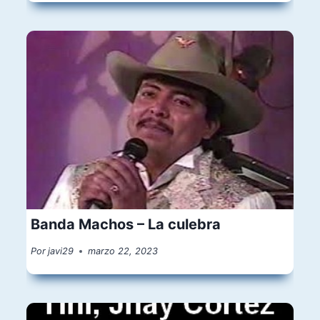
Banda Machos – La culebra
Por
javi29
marzo 22, 2023