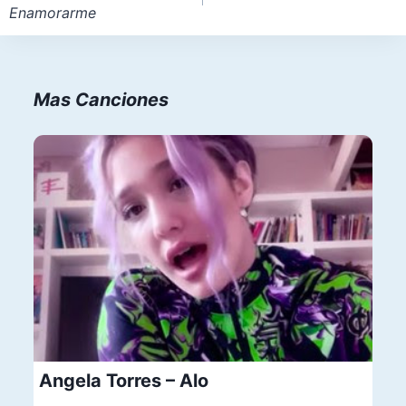
Enamorarme
entradas
Mas Canciones
Angela Torres – Alo