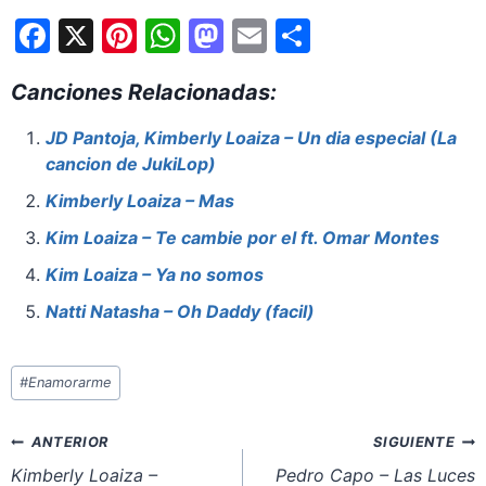
F
X
Pi
W
M
E
S
a
nt
h
a
m
h
Canciones Relacionadas:
c
er
at
st
ai
ar
e
e
s
o
l
e
JD Pantoja, Kimberly Loaiza – Un dia especial (La
cancion de JukiLop)
b
st
A
d
o
p
o
Kimberly Loaiza – Mas
o
p
n
Kim Loaiza – Te cambie por el ft. Omar Montes
k
Kim Loaiza – Ya no somos
Natti Natasha – Oh Daddy (facil)
Etiquetas
#
Enamorarme
de
la
Navegación
ANTERIOR
SIGUIENTE
entrada:
de
Kimberly Loaiza –
Pedro Capo – Las Luces