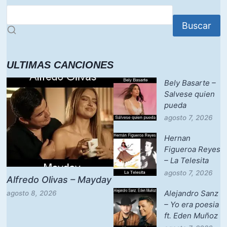
Buscar
ULTIMAS CANCIONES
Bely Basarte –
Salvese quien
pueda
agosto 7, 2026
Hernan
Figueroa Reyes
– La Telesita
agosto 7, 2026
Alfredo Olivas – Mayday
Alejandro Sanz
agosto 8, 2026
– Yo era poesia
ft. Eden Muñoz