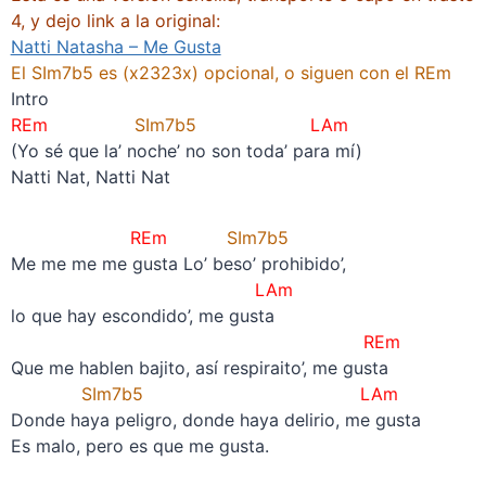
4, y dejo link a la original:
Natti Natasha – Me Gusta
El SIm7b5 es (x2323x) opcional, o siguen con el REm
Intro
REm
SIm7b5
LAm
(Yo sé que la’ noche’ no son toda’ para mí)
Natti Nat, Natti Nat
REm
SIm7b5
Me me me me gusta Lo’ beso’ prohibido’,
LAm
lo que hay escondido’, me gusta
REm
Que me hablen bajito, así respiraito’, me gusta
SIm7b5
LAm
Donde haya peligro, donde haya delirio, me gusta
Es malo, pero es que me gusta.