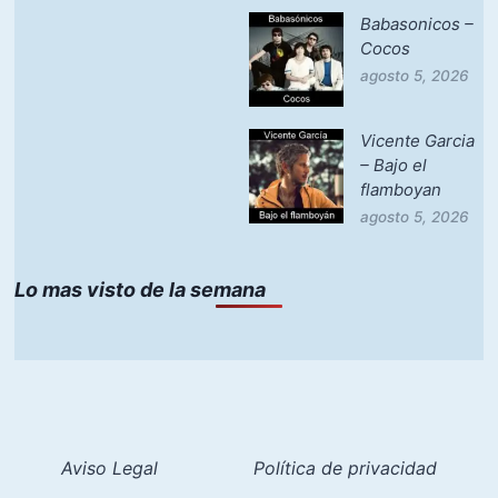
Babasonicos –
Cocos
agosto 5, 2026
Vicente Garcia
– Bajo el
flamboyan
agosto 5, 2026
Lo mas visto de la semana
Aviso Legal
Política de privacidad