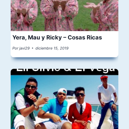
Yera, Mau y Ricky – Cosas Ricas
Por
javi29
diciembre 15, 2019