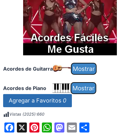
Acordes de Guitarra
Acordes de Piano
Agregar a Favoritos
0
Vistas (2025):
660
F
X
Pi
W
M
E
S
a
nt
h
a
m
h