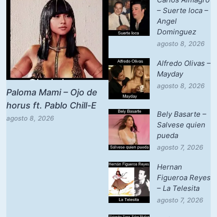
– Suerte loca –
Angel
Dominguez
agosto 8, 2026
Alfredo Olivas –
Mayday
agosto 8, 2026
Paloma Mami – Ojo de
horus ft. Pablo Chill-E
Bely Basarte –
agosto 8, 2026
Salvese quien
pueda
agosto 7, 2026
Hernan
Figueroa Reyes
– La Telesita
agosto 7, 2026