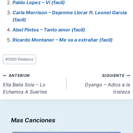
b
st
A
d
Pablo Lopez – Vi (facil)
o
p
o
Carla Morrison – Dejenme Llorar ft. Leonel Garcia
o
p
n
(facil)
k
Abel Pintos – Tanto amor (facil)
Ricardo Montaner – Me va a extrañar (facil)
Etiquetas
#
1000 Pedazos
de
la
Navegación
ANTERIOR
SIGUIENTE
entrada:
de
Ella Baila Sola – Lo
Dyango – Adios a la
Echamos A Suertes
tristeza
entradas
Mas Canciones