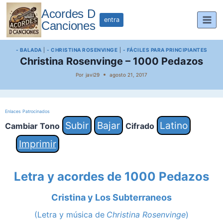
Saltar
Acordes D
al
entra
Canciones
contenido
- BALADA
|
- CHRISTINA ROSENVINGE
|
- FÁCILES PARA PRINCIPIANTES
Christina Rosenvinge – 1000 Pedazos
Por
javi29
agosto 21, 2017
Enlaces Patrocinados
Subir
Bajar
Latino
Cambiar Tono
Cifrado
Imprimir
Letra y acordes de 1000 Pedazos
Cristina y Los Subterraneos
(Letra y música de
Christina Rosenvinge
)