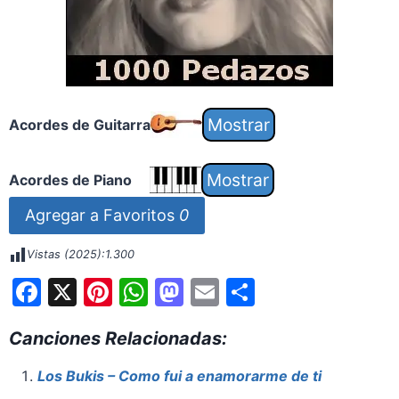
Acordes de Guitarra
Acordes de Piano
Agregar a Favoritos
0
Vistas (2025):
1.300
F
X
Pi
W
M
E
S
a
nt
h
a
m
h
Canciones Relacionadas:
c
er
at
st
ai
ar
e
e
s
o
l
e
Los Bukis – Como fui a enamorarme de ti