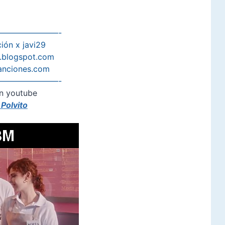
———————-
ión x javi29
s.blogspot.com
anciones.com
———————-
n youtube
Polvito