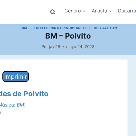
Género
Artista
Guitarr
- BM
|
- FÁCILES PARA PRINCIPIANTES
|
- REGGAETON
BM – Polvito
Por
javi29
mayo 24, 2023
Imprimir
des de Polvito
 Música:
BM
)
m