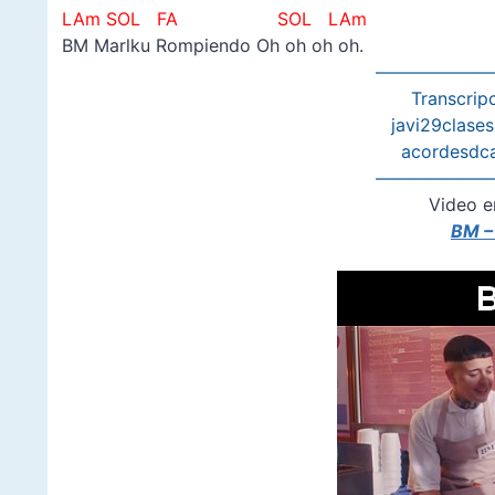
LAm SOL FA SOL LAm
BM Marlku Rompiendo Oh oh oh oh.
———————
Transcripc
javi29clase
acordesdc
———————
Video e
BM – 