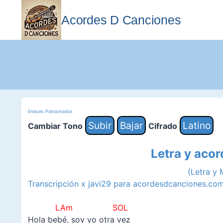
Saltar
al
Acordes D Canciones
contenido
Enlaces Patrocinados
Subir
Bajar
Latino
Cambiar Tono
Cifrado
Letra y acor
(Letra y
Transcripción x javi29 para acordesdcanciones.co
–
LAm SOL
Hola bebé, soy yo otra vez