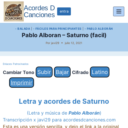
Saltar
Acordes D
al
entra
Canciones
contenido
- BALADA
|
- FÁCILES PARA PRINCIPIANTES
|
- PABLO ALBORÁN
Pablo Alboran – Saturno (facil)
Por
javi29
julio 12, 2021
Enlaces Patrocinados
Subir
Bajar
Latino
Cambiar Tono
Cifrado
Imprimir
Letra y acordes de Saturno
(Letra y música de
Pablo Alborán
)
Transcripción x javi29 para acordesdcanciones.com
Esta es una versión sencilla, y dejo el link a la original