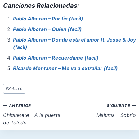
Canciones Relacionadas:
c
er
at
st
ai
ar
e
e
s
o
l
e
Pablo Alboran – Por fin (facil)
b
st
A
d
Pablo Alboran – Quien (facil)
o
p
o
Pablo Alboran – Donde esta el amor ft. Jesse & Joy
o
p
n
(facil)
k
Pablo Alboran – Recuerdame (facil)
Ricardo Montaner – Me va a extrañar (facil)
Etiquetas
#
Saturno
de
la
Navegación
ANTERIOR
SIGUIENTE
entrada:
de
Chiquetete – A la puerta
Maluma – Sobrio
de Toledo
entradas