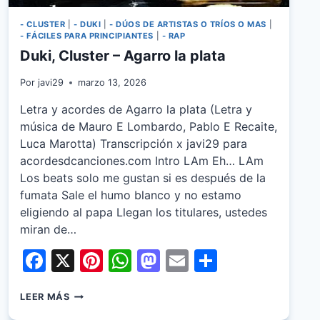
- CLUSTER
|
- DUKI
|
- DÚOS DE ARTISTAS O TRÍOS O MAS
|
- FÁCILES PARA PRINCIPIANTES
|
- RAP
Duki, Cluster – Agarro la plata
Por
javi29
marzo 13, 2026
Letra y acordes de Agarro la plata (Letra y
música de Mauro E Lombardo, Pablo E Recaite,
Luca Marotta) Transcripción x javi29 para
acordesdcanciones.com Intro LAm Eh… LAm
Los beats solo me gustan si es después de la
fumata Sale el humo blanco y no estamo
eligiendo al papa Llegan los titulares, ustedes
miran de…
Facebook
X
Pinterest
WhatsApp
Mastodon
Email
Share
DUKI,
LEER MÁS
CLUSTER