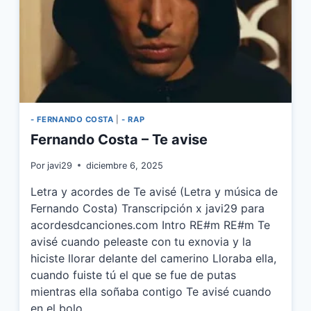
- FERNANDO COSTA
|
- RAP
Fernando Costa – Te avise
Por
javi29
diciembre 6, 2025
Letra y acordes de Te avisé (Letra y música de
Fernando Costa) Transcripción x javi29 para
acordesdcanciones.com Intro RE#m RE#m Te
avisé cuando peleaste con tu exnovia y la
hiciste llorar delante del camerino Lloraba ella,
cuando fuiste tú el que se fue de putas
mientras ella soñaba contigo Te avisé cuando
en el bolo…