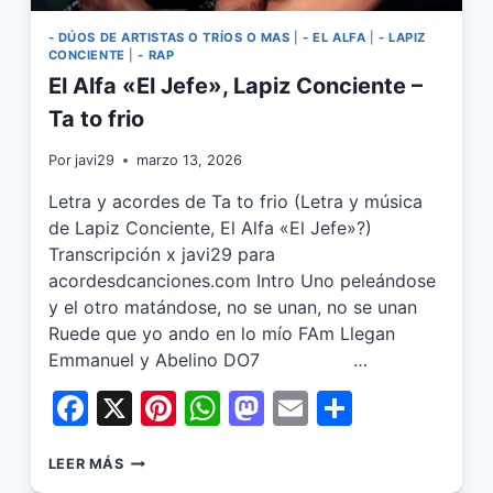
- DÚOS DE ARTISTAS O TRÍOS O MAS
|
- EL ALFA
|
- LAPIZ
CONCIENTE
|
- RAP
El Alfa «El Jefe», Lapiz Conciente –
Ta to frio
Por
javi29
marzo 13, 2026
Letra y acordes de Ta to frio (Letra y música
de Lapiz Conciente, El Alfa «El Jefe»?)
Transcripción x javi29 para
acordesdcanciones.com Intro Uno peleándose
y el otro matándose, no se unan, no se unan
Ruede que yo ando en lo mío FAm Llegan
Emmanuel y Abelino DO7 …
Facebook
X
Pinterest
WhatsApp
Mastodon
Email
Share
EL
LEER MÁS
ALFA