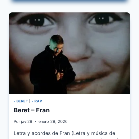
«EL
JEFE»,
LAPIZ
CONCIENTE
–
TA
TO
FRIO
- BERET
|
- RAP
Beret – Fran
Por
javi29
enero 29, 2026
Letra y acordes de Fran (Letra y música de