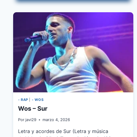
PENSANDO
EN
ESA
CHICA
- RAP
|
- WOS
Wos – Sur
Por
javi29
marzo 4, 2026
Letra y acordes de Sur (Letra y música