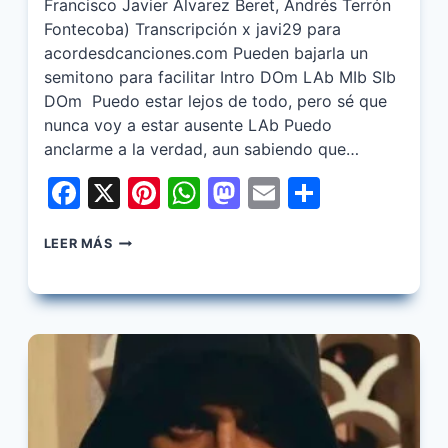
Francisco Javier Alvarez Beret, Andrés Terrón
Fontecoba) Transcripción x javi29 para
acordesdcanciones.com Pueden bajarla un
semitono para facilitar Intro DOm LAb MIb SIb
DOm Puedo estar lejos de todo, pero sé que
nunca voy a estar ausente LAb Puedo
anclarme a la verdad, aun sabiendo que…
Facebook
X
Pinterest
WhatsApp
Mastodon
Email
Share
BERET
LEER MÁS
–
FRAN