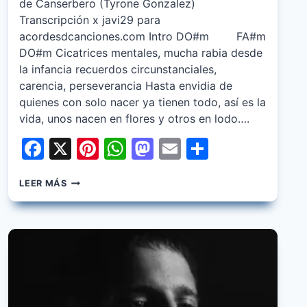
de Canserbero (Tyrone Gonzalez)
Transcripción x javi29 para
acordesdcanciones.com Intro DO#m FA#m
DO#m Cicatrices mentales, mucha rabia desde
la infancia recuerdos circunstanciales,
carencia, perseverancia Hasta envidia de
quienes con solo nacer ya tienen todo, así es la
vida, unos nacen en flores y otros en lodo….
Facebook
X
Pinterest
WhatsApp
Mastodon
Email
Share
CANSERBERO
LEER MÁS
–
TRIPOLAR