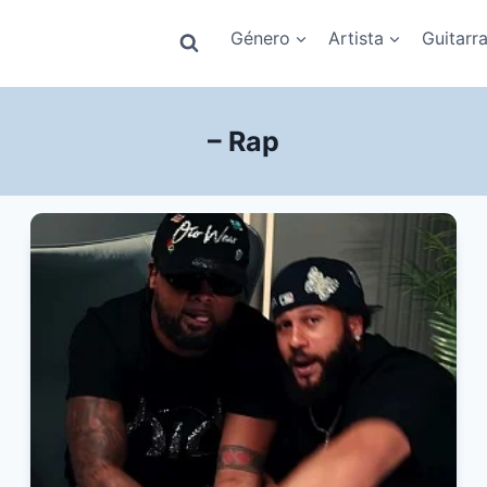
Género
Artista
Guitarr
– Rap