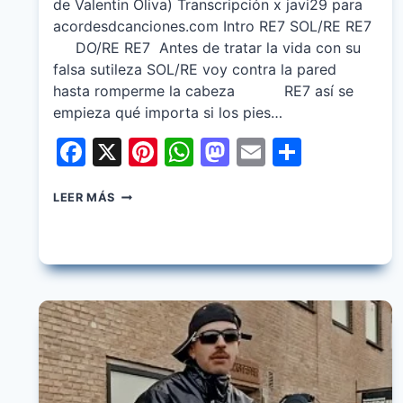
de Valentin Oliva) Transcripción x javi29 para
acordesdcanciones.com Intro RE7 SOL/RE RE7
DO/RE RE7 Antes de tratar la vida con su
falsa sutileza SOL/RE voy contra la pared
hasta romperme la cabeza RE7 así se
empieza qué importa si los pies…
Facebook
X
Pinterest
WhatsApp
Mastodon
Email
Share
WOS
LEER MÁS
–
SUR