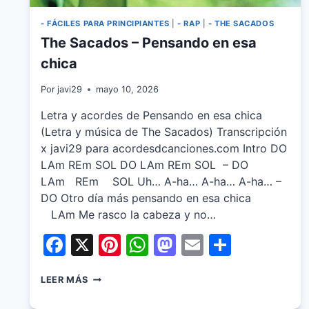
- FÁCILES PARA PRINCIPIANTES
|
- RAP
|
- THE SACADOS
The Sacados – Pensando en esa
chica
Por
javi29
mayo 10, 2026
Letra y acordes de Pensando en esa chica
(Letra y música de The Sacados) Transcripción
x javi29 para acordesdcanciones.com Intro DO
LAm REm SOL DO LAm REm SOL – DO
LAm REm SOL Uh… A-ha… A-ha… A-ha… –
DO Otro día más pensando en esa chica
LAm Me rasco la cabeza y no…
Facebook
X
Pinterest
WhatsApp
Mastodon
Email
Share
THE
LEER MÁS
SACADOS
–