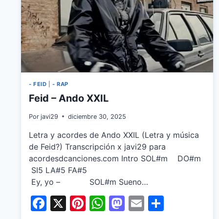
- FEID
|
- RAP
Feid – Ando XXIL
Por
javi29
diciembre 30, 2025
Letra y acordes de Ando XXIL (Letra y música
de Feid?) Transcripción x javi29 para
acordesdcanciones.com Intro SOL#m DO#m
SI5 LA#5 FA#5
Ey, yo – SOL#m Sueno…
Facebook
X
Pinterest
WhatsApp
Mastodon
Email
Share