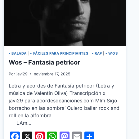
- BALADA
|
- FÁCILES PARA PRINCIPIANTES
|
- RAP
|
- WOS
Wos – Fantasia petricor
Por
javi29
noviembre 17, 2025
Letra y acordes de Fantasía petricor (Letra y
música de Valentin Oliva) Transcripción x
javi29 para acordesdcanciones.com MIm Sigo
borracho en las sombra’ Quiero bailar rock and
roll en la alfombra
LAm…
Facebook
X
Pinterest
WhatsApp
Mastodon
Email
Share