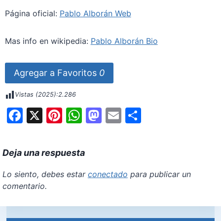
Página oficial:
Pablo Alborán Web
Mas info en wikipedia:
Pablo Alborán Bio
Agregar a Favoritos
0
Vistas (2025):
2.286
F
X
Pi
W
M
E
S
a
nt
h
a
m
h
c
er
at
st
ai
ar
Deja una respuesta
e
e
s
o
l
e
b
st
A
d
Lo siento, debes estar
conectado
para publicar un
comentario.
o
p
o
o
p
n