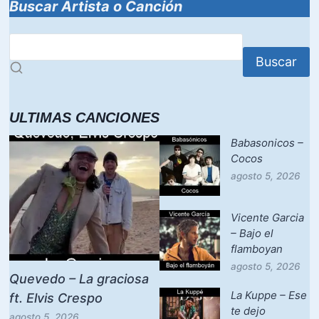
k
Buscar Artista o Canción
Buscar
ULTIMAS CANCIONES
Babasonicos –
Cocos
agosto 5, 2026
Vicente Garcia
– Bajo el
flamboyan
agosto 5, 2026
Quevedo – La graciosa
La Kuppe – Ese
ft. Elvis Crespo
te dejo
agosto 5, 2026