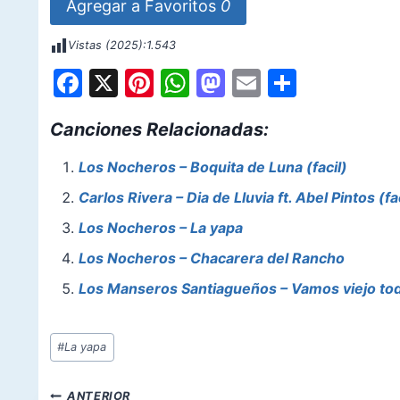
Agregar a Favoritos
0
Vistas (2025):
1.543
F
X
Pi
W
M
E
S
a
nt
h
a
m
h
Canciones Relacionadas:
c
er
at
st
ai
ar
e
e
s
o
l
e
Los Nocheros – Boquita de Luna (facil)
b
st
A
d
Carlos Rivera – Dia de Lluvia ft. Abel Pintos (fa
o
p
o
Los Nocheros – La yapa
o
p
n
Los Nocheros – Chacarera del Rancho
k
Los Manseros Santiagueños – Vamos viejo to
Etiquetas
#
La yapa
de
la
Navegación
ANTERIOR