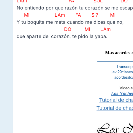
LAm FA SOL DO
No entiendo por que razón tu corazón se me esca
MI LAm FA SI7 MI
Y tu boquita me mata cuando me dices que no,
DO MI LAm
que aparte del corazón, te pido la yapa.
Mas acordes 
—————————
Transcrip
javi29clase
acordesdc
—————————
Video e
Los Nocher
Tutorial de ch
Tutorial de cha