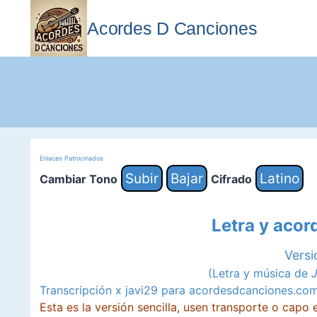
Saltar
al
Acordes D Canciones
contenido
Enlaces Patrocinados
Subir
Bajar
Latino
Cambiar Tono
Cifrado
Letra y acor
Versi
(Letra y música de
J
Transcripción x javi29 para acordesdcanciones.co
Esta es la versión sencilla, usen transporte o capo en