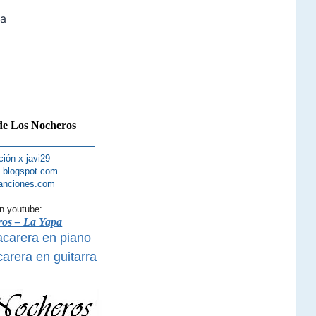
pa
de Los Nocheros
——————————–
ción x javi29
s.blogspot.com
anciones.com
———————————
n youtube:
os – La Yapa
acarera en piano
carera en guitarra