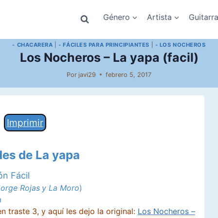
Género
Artista
Guitarr
- CHACARERA
|
- FÁCILES PARA PRINCIPIANTES
|
- LOS NOCHEROS
Los Nocheros – La yapa (facil)
Por
javi29
febrero 5, 2017
Imprimir
des de La yapa
ón Fácil
orge Rojas
y La Moro
)
m
 traste 3, y aquí les dejo la original:
Los Nocheros –