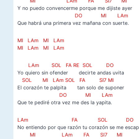
MI LAm FA SI7 MI
Y no puedo convencerme porque me dijiste ayer
DO MI LAm
Que habrá una primera vez mañana con suerte.
MI LAm MI LAm
MI LAm MI LAm
LAm SOL FA RE SOL DO
Yo quiero sin ofender decirte andas uvita
SOL MI LAm SOL FA SI7 MI
El corazón te palpita tan solo de suponer
DO MI LAm
Que te pediré otra vez me des la yapita.
LAm FA SOL DO
No entiendo por que razón tu corazón se me esca
MI LAm FA SI7 MI