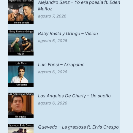
Alejandro Sanz – Yo era poesia ft. Eden
Muñoz
agosto 7, 2026
Baby Rasta y Gringo – Vision
agosto 6, 2026
Luis Fonsi – Arropame
agosto 6, 2026
Los Angeles De Charly – Un sueño
agosto 6, 2026
Quevedo – La graciosa ft. Elvis Crespo