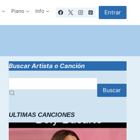
a
Piano
Info
Entrar
Buscar Artista o Canción
Buscar
ULTIMAS CANCIONES