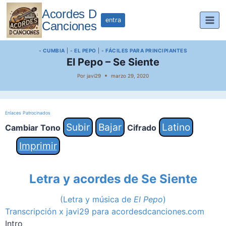
Saltar
Acordes D
al
entra
Canciones
contenido
- CUMBIA
|
- EL PEPO
|
- FÁCILES PARA PRINCIPIANTES
El Pepo – Se Siente
Por
javi29
marzo 29, 2020
Enlaces Patrocinados
Subir
Bajar
Latino
Cambiar Tono
Cifrado
Imprimir
Letra y acordes de Se Siente
(Letra y música de
El Pepo
)
Transcripción x javi29 para acordesdcanciones.com
Intro