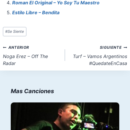
k
Roman El Original – Yo Soy Tu Maestro
Estilo Libre – Bendita
Etiquetas
#
Se Siente
de
la
Navegación
ANTERIOR
SIGUIENTE
entrada:
de
Noga Erez – Off The
Turf – Vamos Argentinos
Radar
#QuedateEnCasa
entradas
Mas Canciones