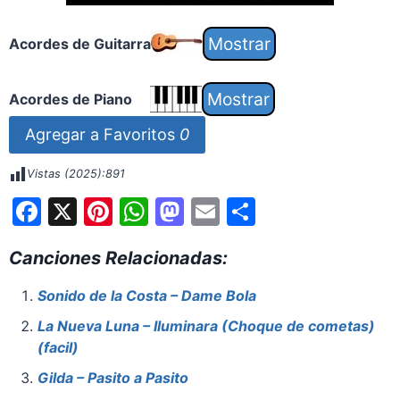
Acordes de Guitarra
Acordes de Piano
Agregar a Favoritos
0
Vistas (2025):
891
F
X
Pi
W
M
E
S
a
nt
h
a
m
h
Canciones Relacionadas:
c
er
at
st
ai
ar
e
e
s
o
l
e
Sonido de la Costa – Dame Bola
b
st
A
d
La Nueva Luna – Iluminara (Choque de cometas)
o
p
o
(facil)
o
p
n
Gilda – Pasito a Pasito