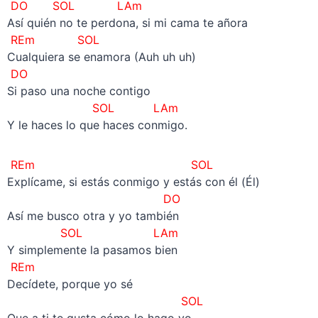
DO SOL LAm
Así quién no te perdona, si mi cama te añora
REm SOL
Cualquiera se enamora (Auh uh uh)
DO
Si paso una noche contigo
SOL LAm
Y le haces lo que haces conmigo.
REm SOL
Explícame, si estás conmigo y estás con él (Él)
DO
Así me busco otra y yo también
SOL LAm
Y simplemente la pasamos bien
REm
Decídete, porque yo sé
SOL
Que a ti te gusta cómo lo hago yo