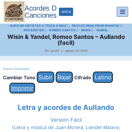
Saltar
Acordes D
al
entra
Canciones
contenido
- DÚOS DE ARTISTAS O TRÍOS O MAS
|
- FÁCILES PARA PRINCIPIANTES
|
-
REGGAETON
|
- ROMEO SANTOS
|
- WISIN
|
- YANDEL
Wisin & Yandel, Romeo Santos – Aullando
(facil)
Por
javi29
agosto 27, 2019
Enlaces Patrocinados
Subir
Bajar
Latino
Cambiar Tono
Cifrado
Imprimir
Letra y acordes de
Aullando
Versión Fácil
(Letra y música de
Juan Morera, Llandel Malave,