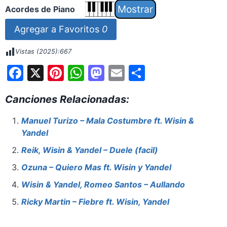
Acordes de Piano
Agregar a Favoritos
0
Vistas (2025):
667
F
X
Pi
W
M
E
S
a
nt
h
a
m
h
Canciones Relacionadas:
c
er
at
st
ai
ar
e
e
s
o
l
e
Manuel Turizo – Mala Costumbre ft. Wisin &
Yandel
b
st
A
d
o
p
o
Reik, Wisin & Yandel – Duele (facil)
o
p
n
Ozuna – Quiero Mas ft. Wisin y Yandel
k
Wisin & Yandel, Romeo Santos – Aullando
Ricky Martin – Fiebre ft. Wisin, Yandel