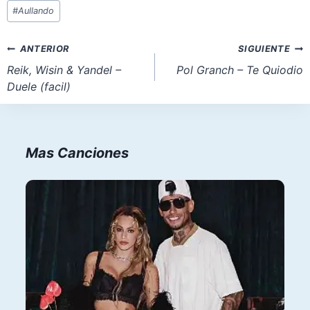
Etiquetas
#
Aullando
de
la
Navegación
ANTERIOR
SIGUIENTE
entrada:
de
Reik, Wisin & Yandel –
Pol Granch – Te Quiodio
Duele (facil)
entradas
Mas Canciones