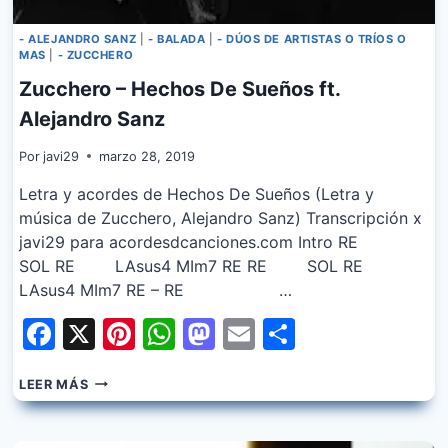
- ALEJANDRO SANZ
|
- BALADA
|
- DÚOS DE ARTISTAS O TRÍOS O
MAS
|
- ZUCCHERO
Zucchero – Hechos De Sueños ft.
Alejandro Sanz
Por
javi29
marzo 28, 2019
Letra y acordes de Hechos De Sueños (Letra y
música de Zucchero, Alejandro Sanz) Transcripción x
javi29 para acordesdcanciones.com Intro RE
SOL RE LAsus4 MIm7 RE RE SOL RE
LAsus4 MIm7 RE – RE …
Facebook
X
Pinterest
WhatsApp
Mastodon
Email
Share
ZUCCHERO
LEER MÁS
–
HECHOS
DE