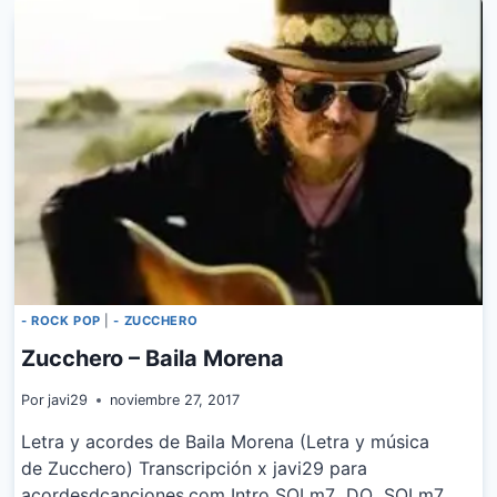
SUEÑOS
FT.
ALEJANDRO
SANZ
- ROCK POP
|
- ZUCCHERO
Zucchero – Baila Morena
Por
javi29
noviembre 27, 2017
Letra y acordes de Baila Morena (Letra y música
de Zucchero) Transcripción x javi29 para
acordesdcanciones.com Intro SOLm7 DO SOLm7