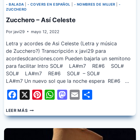
- BALADA
|
- COVERS EN ESPAÑOL
|
- NOMBRES DE MUJER
|
-
ZUCCHERO
Zucchero – Así Celeste
Por
javi29
mayo 12, 2022
Letra y acordes de Asi Celeste (Letra y música
de Zucchero?) Transcripción x javi29 para
acordesdcanciones.com Pueden bajarla un semitono
para facilitar Intro SOL# LA#m7 RE#6 SOL#
SOL# LA#m7 RE#6 SOL# – SOL#
LA#m7 Un nuevo sol que la noche espera RE#6 …
Facebook
X
Pinterest
WhatsApp
Mastodon
Email
Share
ZUCCHERO
LEER MÁS
–
ASÍ
CELESTE