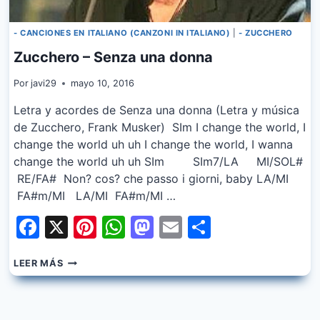
- CANCIONES EN ITALIANO (CANZONI IN ITALIANO)
|
- ZUCCHERO
Zucchero – Senza una donna
Por
javi29
mayo 10, 2016
Letra y acordes de Senza una donna (Letra y música
de Zucchero, Frank Musker) SIm I change the world, I
change the world uh uh I change the world, I wanna
change the world uh uh SIm SIm7/LA MI/SOL#
RE/FA# Non? cos? che passo i giorni, baby LA/MI
FA#m/MI LA/MI FA#m/MI …
Facebook
X
Pinterest
WhatsApp
Mastodon
Email
Share
ZUCCHERO
LEER MÁS
–
SENZA
UNA
DONNA