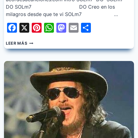
DO SOLm7 DO Creo en los
milagros desde que te vi SOLm7 …
Facebook
X
Pinterest
WhatsApp
Mastodon
Email
Share
ZUCCHERO
LEER MÁS
–
BAILA
MORENA