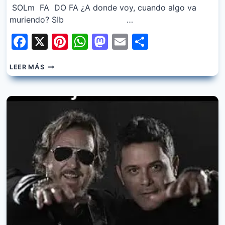
SOLm FA DO FA ¿A donde voy, cuando algo va
muriendo? SIb …
Facebook
X
Pinterest
WhatsApp
Mastodon
Email
Share
ZUCCHERO
LEER MÁS
–
DIAMANTE
(ESPAÑOL)