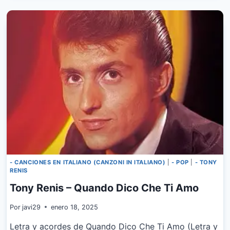
NON
POSSO
PERDERTI
- CANCIONES EN ITALIANO (CANZONI IN ITALIANO)
|
- POP
|
- TONY
RENIS
Tony Renis – Quando Dico Che Ti Amo
Por
javi29
enero 18, 2025
Letra y acordes de Quando Dico Che Ti Amo (Letra y