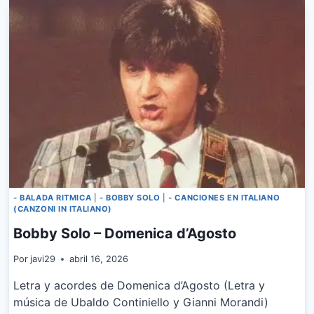
CHITARRA
SUONA
PIU
PIANO
- BALADA RITMICA
|
- BOBBY SOLO
|
- CANCIONES EN ITALIANO
(CANZONI IN ITALIANO)
Bobby Solo – Domenica d’Agosto
Por
javi29
abril 16, 2026
Letra y acordes de Domenica d’Agosto (Letra y
música de Ubaldo Continiello y Gianni Morandi)