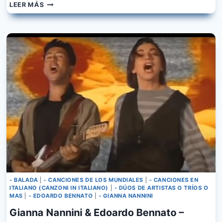
DOMENICO
LEER MÁS
MODUGNO
–
VOLARE
(NEL
BLU
DIPINTO
DI
BLU)
- BALADA
|
- CANCIONES DE LOS MUNDIALES
|
- CANCIONES EN
ITALIANO (CANZONI IN ITALIANO)
|
- DÚOS DE ARTISTAS O TRÍOS O
MAS
|
- EDOARDO BENNATO
|
- GIANNA NANNINI
Gianna Nannini & Edoardo Bennato –