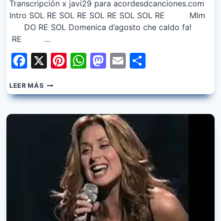
Transcripción x javi29 para acordesdcanciones.com
Intro SOL RE SOL RE SOL RE SOL SOL RE MIm
DO RE SOL Domenica d’agosto che caldo fa!
RE …
Facebook
X
Pinterest
WhatsApp
Mastodon
Email
Share
BOBBY
LEER MÁS
SOLO
–
DOMENICA
D’AGOSTO