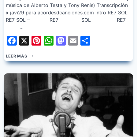
música de Alberto Testa y Tony Renis) Transcripción
x javi29 para acordesdcanciones.com Intro RE7 SOL
RE7 SOL – RE7 SOL RE7
…
Facebook
X
Pinterest
WhatsApp
Mastodon
Email
Share
TONY
LEER MÁS
RENIS
–
QUANDO
DICO
CHE
TI
AMO