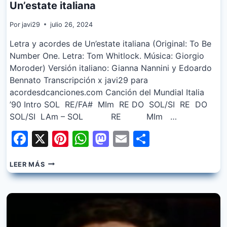
Un’estate italiana
Por
javi29
julio 26, 2024
Letra y acordes de Un’estate italiana (Original: To Be
Number One. Letra: Tom Whitlock. Música: Giorgio
Moroder) Versión italiano: Gianna Nannini y Edoardo
Bennato Transcripción x javi29 para
acordesdcanciones.com Canción del Mundial Italia
’90 Intro SOL RE/FA# MIm RE DO SOL/SI RE DO
SOL/SI LAm – SOL RE MIm …
Facebook
X
Pinterest
WhatsApp
Mastodon
Email
Share
GIANNA
LEER MÁS
NANNINI
&
EDOARDO
BENNATO
–
UN’ESTATE