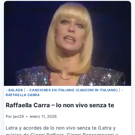
- BALADA
|
- CANCIONES EN ITALIANO (CANZONI IN ITALIANO)
|
-
RAFFAELLA CARRA
Raffaella Carra – Io non vivo senza te
Por
javi29
enero 11, 2026
Letra y acordes de Io non vivo senza te (Letra y