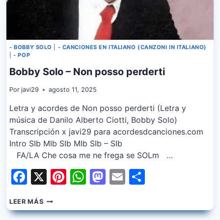
- BOBBY SOLO
|
- CANCIONES EN ITALIANO (CANZONI IN ITALIANO)
|
- POP
Bobby Solo – Non posso perderti
Por
javi29
agosto 11, 2025
Letra y acordes de Non posso perderti (Letra y
música de Danilo Alberto Ciotti, Bobby Solo)
Transcripción x javi29 para acordesdcanciones.com
Intro SIb MIb SIb MIb SIb – SIb
FA/LA Che cosa me ne frega se SOLm …
Facebook
X
Pinterest
WhatsApp
Mastodon
Email
Share
BOBBY
LEER MÁS
SOLO
–