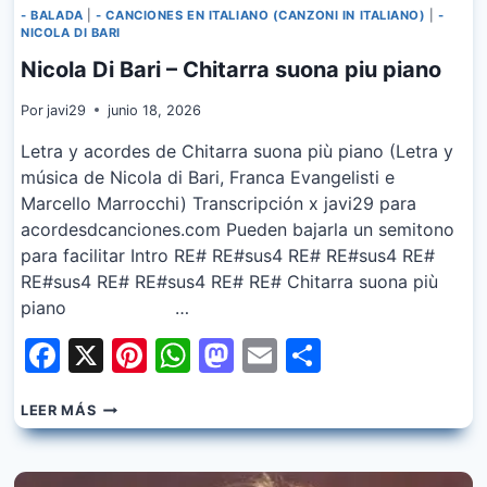
- BALADA
|
- CANCIONES EN ITALIANO (CANZONI IN ITALIANO)
|
-
NICOLA DI BARI
Nicola Di Bari – Chitarra suona piu piano
Por
javi29
junio 18, 2026
Letra y acordes de Chitarra suona più piano (Letra y
música de Nicola di Bari, Franca Evangelisti e
Marcello Marrocchi) Transcripción x javi29 para
acordesdcanciones.com Pueden bajarla un semitono
para facilitar Intro RE# RE#sus4 RE# RE#sus4 RE#
RE#sus4 RE# RE#sus4 RE# RE# Chitarra suona più
piano …
Facebook
X
Pinterest
WhatsApp
Mastodon
Email
Share
NICOLA
LEER MÁS
DI
BARI
–