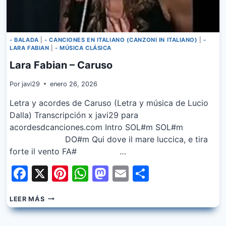
- BALADA
|
- CANCIONES EN ITALIANO (CANZONI IN ITALIANO)
|
-
LARA FABIAN
|
- MÚSICA CLÁSICA
Lara Fabian – Caruso
Por
javi29
enero 26, 2026
Letra y acordes de Caruso (Letra y música de Lucio
Dalla) Transcripción x javi29 para
acordesdcanciones.com Intro SOL#m SOL#m
DO#m Qui dove il mare luccica, e tira
forte il vento FA# …
Facebook
X
Pinterest
WhatsApp
Mastodon
Email
Share
LARA
LEER MÁS
FABIAN
–
CARUSO