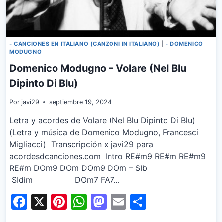
- CANCIONES EN ITALIANO (CANZONI IN ITALIANO)
|
- DOMENICO
MODUGNO
Domenico Modugno – Volare (Nel Blu
Dipinto Di Blu)
Por
javi29
septiembre 19, 2024
Letra y acordes de Volare (Nel Blu Dipinto Di Blu)
(Letra y música de Domenico Modugno, Francesci
Migliacci) Transcripción x javi29 para
acordesdcanciones.com Intro RE#m9 RE#m RE#m9
RE#m DOm9 DOm DOm9 DOm – SIb
SIdim DOm7 FA7…
Facebook
X
Pinterest
WhatsApp
Mastodon
Email
Share