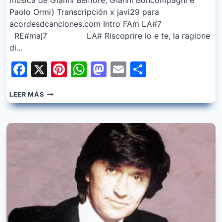
música de Gianni Belfiore, Gianni Boncompagni e
Paolo Ormi) Transcripción x javi29 para
acordesdcanciones.com Intro FAm LA#7
RE#maj7 LA# Riscoprire io e te, la ragione
di…
Facebook
X
Pinterest
WhatsApp
Mastodon
Email
Share
RAFFAELLA
LEER MÁS
CARRA
–
IO
NON
VIVO
SENZA
TE