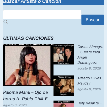
Buscar Artista o Canción
Buscar
ULTIMAS CANCIONES
Carlos Almagro
– Suerte loca –
Angel
Dominguez
agosto 8, 2026
Alfredo Olivas –
Mayday
agosto 8, 2026
Paloma Mami – Ojo de
horus ft. Pablo Chill-E
Bely Basarte –
agosto 8, 2026