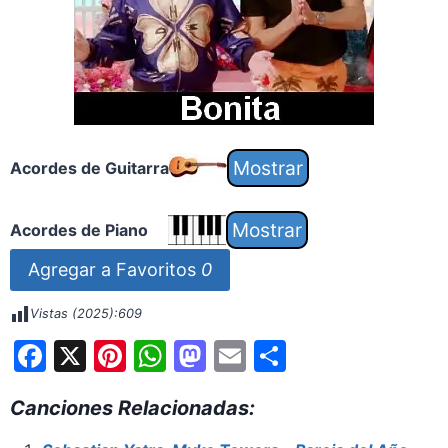
Acordes de Guitarra
Acordes de Piano
Agregar a Favoritos
0
Vistas (2025):
609
F
X
Pi
W
M
E
S
a
nt
h
a
m
h
Canciones Relacionadas:
c
er
at
st
ai
ar