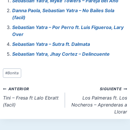
e
e
s
o
l
e
Sebastian Yatra, Myke Towers – Pareja del Año
b
st
A
d
Danna Paola, Sebastian Yatra – No Bailes Sola
o
p
o
(facil)
o
p
n
Sebastian Yatra – Por Perro ft. Luis Figueroa, Lary
Over
k
Sebastian Yatra – Sutra ft. Dalmata
Sebastian Yatra, Jhay Cortez – Delincuente
Etiquetas
#
Bonita
de
la
Navegación
ANTERIOR
SIGUIENTE
entrada:
de
Tini – Fresa ft Lalo Ebratt
Los Palmeras ft. Los
(facil)
Nocheros – Aprenderas a
entradas
Llorar