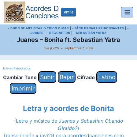
Saltar
Acordes D
al
entra
Canciones
contenido
- DÚOS DE ARTISTAS O TRÍOS O MAS
|
- FÁCILES PARA PRINCIPIANTES
|
-
JUANES
|
- REGGAETON
|
- SEBASTIÁN YATRA
Juanes – Bonita ft. Sebastian Yatra
Por
javi29
septiembre 7, 2019
Enlaces Patrocinados
Subir
Bajar
Latino
Cambiar Tono
Cifrado
Imprimir
Letra y acordes de Bonita
(Letra y música de
Juanes y Sebastian Obando
Giraldo?
)
Transcripción x javi29 para acordesdcanciones.com