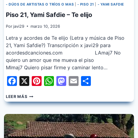
- DÚOS DE ARTISTAS O TRÍOS O MAS
|
- PISO 21
|
- YAMI SAFDIE
Piso 21, Yami Safdie – Te elijo
Por
javi29
marzo 10, 2026
Letra y acordes de Te elijo (Letra y música de Piso
21, Yami Safdie?) Transcripción x javi29 para
acordesdcanciones.com LAmaj7 No
quiero un amor que me mueva el piso
MImaj7 Quiero pisar firme y caminar lento…
Facebook
X
Pinterest
WhatsApp
Mastodon
Email
Share
PISO
LEER MÁS
21,
YAMI
SAFDIE
–
TE
ELIJO