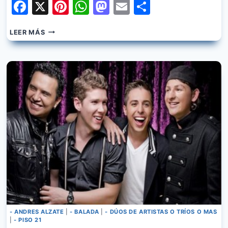
Facebook
X
Pinterest
WhatsApp
Mastodon
Email
Share
PISO
LEER MÁS
21
&
MANUEL
TURIZO
–
LOS
CACHOS
- ANDRES ALZATE
|
- BALADA
|
- DÚOS DE ARTISTAS O TRÍOS O MAS
|
- PISO 21