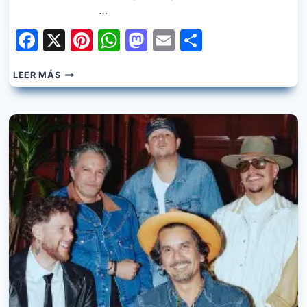
…
Facebook
X
Pinterest
WhatsApp
Mastodon
Email
Share
PISO
LEER MÁS
21,
LASSO
–
NUNCA
ME
LO
ESPERE