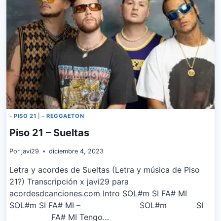
- PISO 21
|
- REGGAETON
Piso 21 – Sueltas
Por
javi29
diciembre 4, 2023
Letra y acordes de Sueltas (Letra y música de Piso
21?) Transcripción x javi29 para
acordesdcanciones.com Intro SOL#m SI FA# MI
SOL#m SI FA# MI – SOL#m SI
FA# MI Tengo…