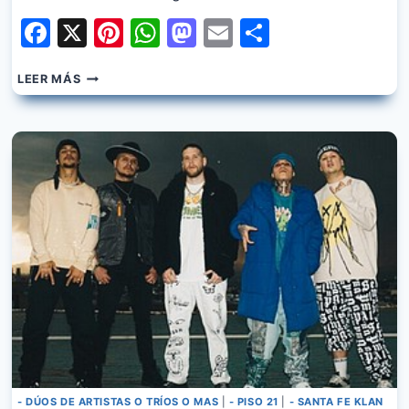
Facebook
X
Pinterest
WhatsApp
Mastodon
Email
Share
PISO
LEER MÁS
21
–
SUELTAS
- DÚOS DE ARTISTAS O TRÍOS O MAS
|
- PISO 21
|
- SANTA FE KLAN