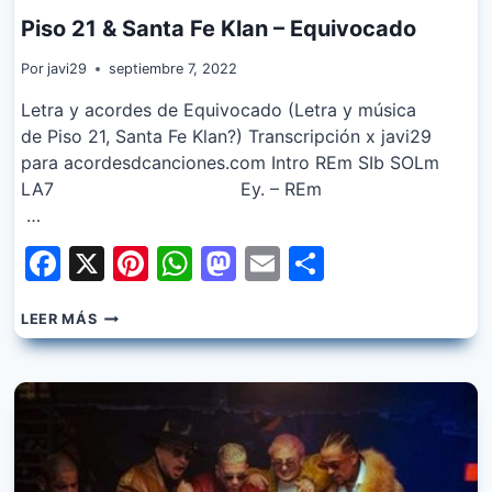
Piso 21 & Santa Fe Klan – Equivocado
Por
javi29
septiembre 7, 2022
Letra y acordes de Equivocado (Letra y música
de Piso 21, Santa Fe Klan?) Transcripción x javi29
para acordesdcanciones.com Intro REm SIb SOLm
LA7 Ey. – REm
…
Facebook
X
Pinterest
WhatsApp
Mastodon
Email
Share
PISO
LEER MÁS
21
&
SANTA
FE
KLAN
–
EQUIVOCADO