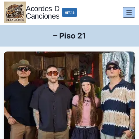
Saltar
Acordes D
al
entra
Canciones
contenido
– Piso 21