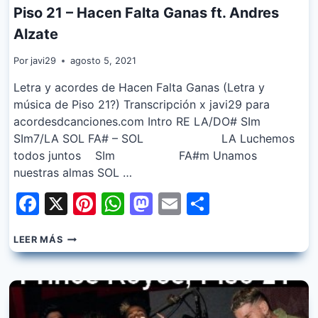
Piso 21 – Hacen Falta Ganas ft. Andres
Alzate
Por
javi29
agosto 5, 2021
Letra y acordes de Hacen Falta Ganas (Letra y
música de Piso 21?) Transcripción x javi29 para
acordesdcanciones.com Intro RE LA/DO# SIm
SIm7/LA SOL FA# – SOL LA Luchemos
todos juntos SIm FA#m Unamos
nuestras almas SOL …
Facebook
X
Pinterest
WhatsApp
Mastodon
Email
Share
PISO
LEER MÁS
21
–
HACEN
FALTA
GANAS
FT.