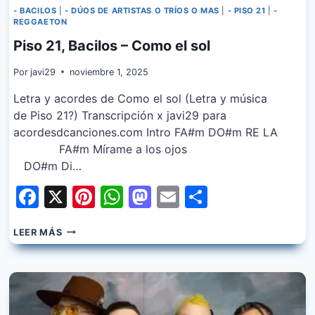
- BACILOS
|
- DÚOS DE ARTISTAS O TRÍOS O MAS
|
- PISO 21
|
-
REGGAETON
Piso 21, Bacilos – Como el sol
Por
javi29
noviembre 1, 2025
Letra y acordes de Como el sol (Letra y música
de Piso 21?) Transcripción x javi29 para
acordesdcanciones.com Intro FA#m DO#m RE LA
FA#m Mírame a los ojos
DO#m Di…
Facebook
X
Pinterest
WhatsApp
Mastodon
Email
Share
PISO
LEER MÁS
21,
BACILOS
–
COMO
EL
SOL