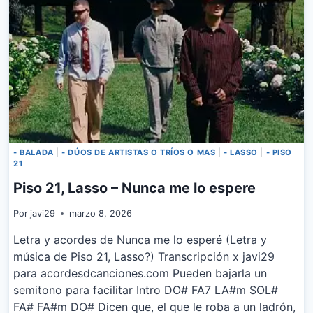
- BALADA
|
- DÚOS DE ARTISTAS O TRÍOS O MAS
|
- LASSO
|
- PISO
21
Piso 21, Lasso – Nunca me lo espere
Por
javi29
marzo 8, 2026
Letra y acordes de Nunca me lo esperé (Letra y
música de Piso 21, Lasso?) Transcripción x javi29
para acordesdcanciones.com Pueden bajarla un
semitono para facilitar Intro DO# FA7 LA#m SOL#
FA# FA#m DO# Dicen que, el que le roba a un ladrón,