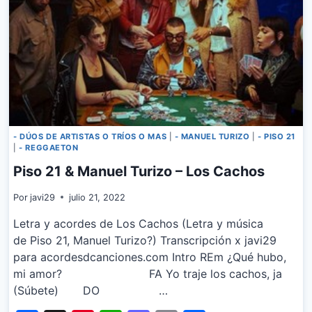
- DÚOS DE ARTISTAS O TRÍOS O MAS
|
- MANUEL TURIZO
|
- PISO 21
|
- REGGAETON
Piso 21 & Manuel Turizo – Los Cachos
Por
javi29
julio 21, 2022
Letra y acordes de Los Cachos (Letra y música
de Piso 21, Manuel Turizo?) Transcripción x javi29
para acordesdcanciones.com Intro REm ¿Qué hubo,
mi amor? FA Yo traje los cachos, ja
(Súbete) DO …