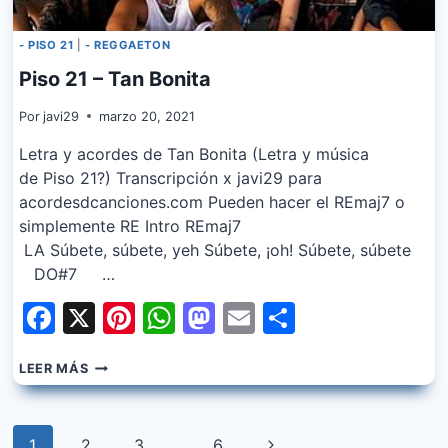
- PISO 21
|
- REGGAETON
Piso 21 – Tan Bonita
Por
javi29
marzo 20, 2021
Letra y acordes de Tan Bonita (Letra y música
de Piso 21?) Transcripción x javi29 para
acordesdcanciones.com Pueden hacer el REmaj7 o
simplemente RE Intro REmaj7
LA Súbete, súbete, yeh Súbete, ¡oh! Súbete, súbete
DO#7 …
Facebook
X
Pinterest
WhatsApp
Mastodon
Email
Share
PISO
LEER MÁS
21
–
TAN
Navegación
BONITA
Siguiente
1
2
3
…
6