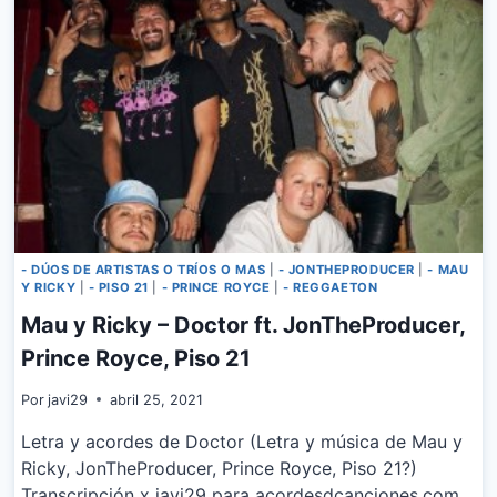
ANDRES
ALZATE
- DÚOS DE ARTISTAS O TRÍOS O MAS
|
- JONTHEPRODUCER
|
- MAU
Y RICKY
|
- PISO 21
|
- PRINCE ROYCE
|
- REGGAETON
Mau y Ricky – Doctor ft. JonTheProducer,
Prince Royce, Piso 21
Por
javi29
abril 25, 2021
Letra y acordes de Doctor (Letra y música de Mau y
Ricky, JonTheProducer, Prince Royce, Piso 21?)
Transcripción x javi29 para acordesdcanciones.com