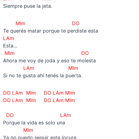
Siempre puse la jeta.
MIm DO
Te querés matar porque te perdiste esta
LAm
Esta…
MIm
DO
Ahora me voy de joda y eso te molesta
LAm MIm
Si no te gusta ahí tenés la puerta.
DO LAm MIm DO LAm MIm
DO LAm MIm DO LAm MIm
–
DO
LAm
Porque la vida es solo una
MIm
Ya no puedo seguir esta locura