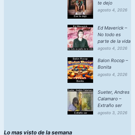
te dejo
agosto 4, 2026
Ed Maverick –
No todo es
parte de la vida
agosto 4, 2026
Balon Rocop –
Bonita
agosto 4, 2026
Sueter, Andres
Calamaro –
Extraño ser
agosto 3, 2026
Lo mas visto de la semana