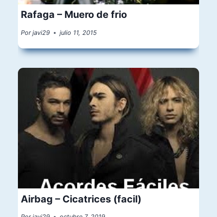
Rafaga – Muero de frio
Por
javi29
julio 11, 2015
Airbag – Cicatrices (facil)
Por
javi29
octubre 7, 2019