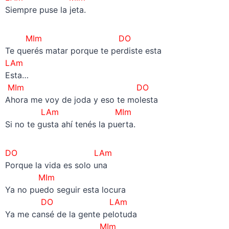
Siempre puse la jeta.
MIm DO
Te querés matar porque te perdiste esta
LAm
Esta…
MIm
DO
Ahora me voy de joda y eso te molesta
LAm MIm
Si no te gusta ahí tenés la puerta.
DO
LAm
Porque la vida es solo una
MIm
Ya no puedo seguir esta locura
DO
LAm
Ya me cansé de la gente pelotuda
MIm