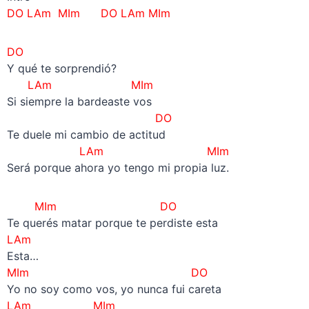
DO LAm MIm DO LAm MIm
DO
Y qué te sorprendió?
LAm MIm
Si siempre la bardeaste vos
DO
Te duele mi cambio de actitud
LAm MIm
Será porque ahora yo tengo mi propia luz.
MIm DO
Te querés matar porque te perdiste esta
LAm
Esta…
MIm
DO
Yo no soy como vos, yo nunca fui careta
LAm MIm