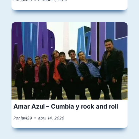
Amar Azul – Cumbia y rock and roll
Por
javi29
abril 14, 2026