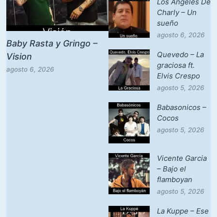
Los Angeles De
Charly – Un
sueño
agosto 6, 2026
Baby Rasta y Gringo –
Quevedo – La
Vision
graciosa ft.
agosto 6, 2026
Elvis Crespo
agosto 5, 2026
Babasonicos –
Cocos
agosto 5, 2026
Vicente Garcia
– Bajo el
flamboyan
agosto 5, 2026
La Kuppe – Ese