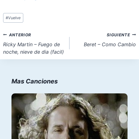
Etiquetas
#
Vuelve
de
la
Navegación
ANTERIOR
SIGUIENTE
entrada:
de
Ricky Martin – Fuego de
Beret – Como Cambio
noche, nieve de dia (facil)
entradas
Mas Canciones