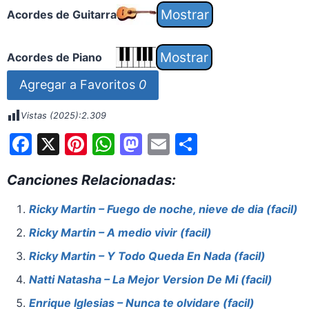
Acordes de Guitarra
Acordes de Piano
Agregar a Favoritos
0
Vistas (2025):
2.309
F
X
Pi
W
M
E
S
a
nt
h
a
m
h
Canciones Relacionadas:
c
er
at
st
ai
ar
e
e
s
o
l
e
Ricky Martin – Fuego de noche, nieve de dia (facil)
b
st
A
d
Ricky Martin – A medio vivir (facil)
o
p
o
Ricky Martin – Y Todo Queda En Nada (facil)
o
p
n
Natti Natasha – La Mejor Version De Mi (facil)
k
Enrique Iglesias – Nunca te olvidare (facil)