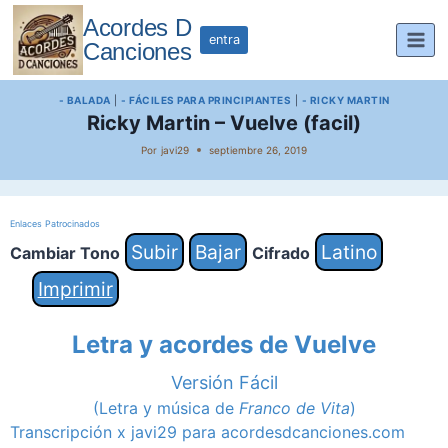
Saltar
Acordes D
al
entra
Canciones
contenido
- BALADA
|
- FÁCILES PARA PRINCIPIANTES
|
- RICKY MARTIN
Ricky Martin – Vuelve (facil)
Por
javi29
septiembre 26, 2019
Enlaces Patrocinados
Subir
Bajar
Latino
Cambiar Tono
Cifrado
Imprimir
Letra y acordes de Vuelve
Versión Fácil
(Letra y música de
Franco de Vita
)
Transcripción x javi29 para acordesdcanciones.com