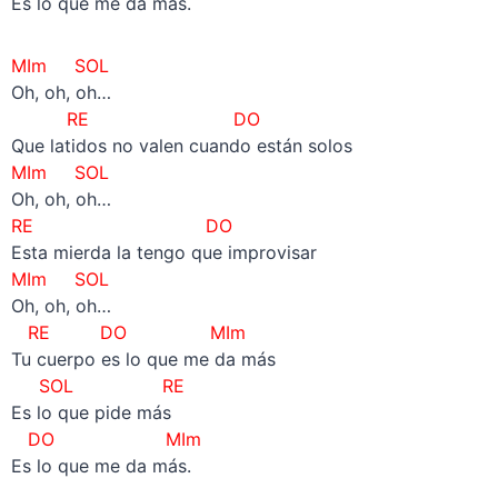
Es lo que me da más.
MIm SOL
Oh, oh, oh…
RE DO
Que latidos no valen cuando están solos
MIm SOL
Oh, oh, oh…
RE DO
Esta mierda la tengo que improvisar
MIm SOL
Oh, oh, oh…
RE DO MIm
Tu cuerpo es lo que me da más
SOL RE
Es lo que pide más
DO MIm
Es lo que me da más.