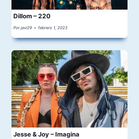
Dillom – 220
Por
javi29
febrero 1, 2023
Jesse & Joy – Imagina