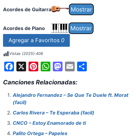
Acordes de Guitarra
Acordes de Piano
Agregar a Favoritos
0
Vistas (2025):
406
F
X
Pi
W
M
E
S
a
nt
h
a
m
h
Canciones Relacionadas:
c
er
at
st
ai
ar
e
e
s
o
l
e
Alejandro Fernandez – Se Que Te Duele ft. Morat
(facil)
b
st
A
d
o
p
o
Carlos Rivera – Te Esperaba (facil)
o
p
n
CNCO – Estoy Enamorado de ti
k
Palito Ortega – Papeles