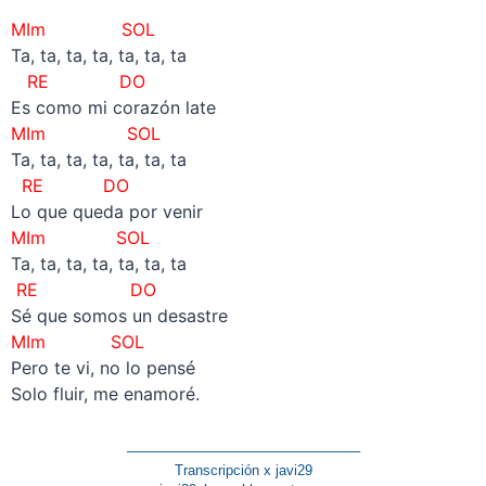
MIm SOL
Ta, ta, ta, ta, ta, ta, ta
RE DO
Es como mi corazón late
MIm SOL
Ta, ta, ta, ta, ta, ta, ta
RE DO
Lo que queda por venir
MIm SOL
Ta, ta, ta, ta, ta, ta, ta
RE DO
Sé que somos un desastre
MIm SOL
Pero te vi, no lo pensé
Solo fluir, me enamoré.
————————————————–
Transcripción x javi29