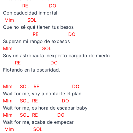
RE DO
Con caducidad inmortal
MIm SOL
Que no sé qué tienen tus besos
RE DO
Superan mi rango de excesos
MIm
SOL
Soy un astronauta inexperto cargado de miedo
RE DO
Flotando en la oscuridad.
MIm SOL RE DO
Wait for me, voy a contarte el plan
MIm SOL RE DO
Wait for me, es hora de escapar baby
MIm SOL RE DO
Wait for me, acaba de empezar
MIm SOL