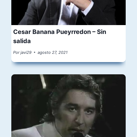
Cesar Banana Pueyrredon – Sin
salida
Por
javi29
agosto 27, 2021