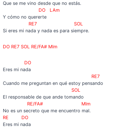
Que se me vino desde que no estás.
DO LAm
Y cómo no quererte
RE7 SOL
Si eres mi nada y nada es para siempre.
DO RE7 SOL RE/FA# MIm
DO
Eres mi nada
RE7
Cuando me preguntan en qué estoy pensando
SOL
El responsable de que ande tomando
RE/FA# MIm
No es un secreto que me encuentro mal.
RE DO
Eres mi nada