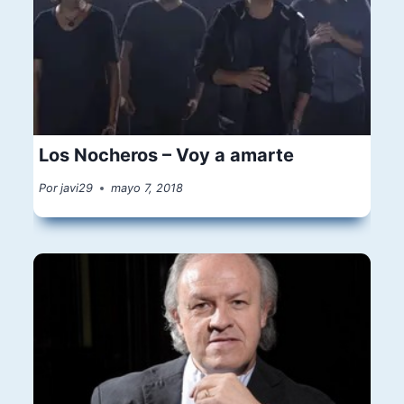
Los Nocheros – Voy a amarte
Por
javi29
mayo 7, 2018