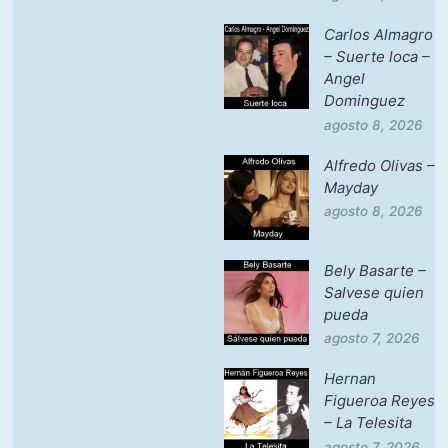
Carlos Almagro
– Suerte loca –
Angel
Dominguez
agosto 8, 2026
Alfredo Olivas –
Mayday
agosto 8, 2026
Bely Basarte –
Salvese quien
pueda
agosto 7, 2026
Hernan
Figueroa Reyes
– La Telesita
agosto 7, 2026