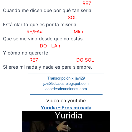
RE7
Cuando me dicen que por qué tan seria
SOL
Está clarito que es por la miseria
RE/FA# MIm
Que se me vino desde que no estás.
DO LAm
Y cómo no quererte
RE7 DO SOL
Si eres mi nada y nada es para siempre.
————————————————————
Transcripción x javi29
javi29clases.blogspot.com
acordesdcanciones.com
———————————————————
Video en youtube
Yuridia – Eres mi nada