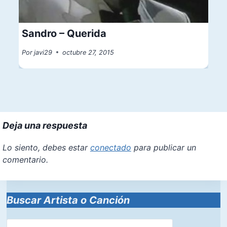
Sandro – Querida
Por
javi29
octubre 27, 2015
Deja una respuesta
Lo siento, debes estar
conectado
para publicar un
comentario.
Buscar Artista o Canción