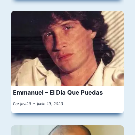
Emmanuel – El Dia Que Puedas
Por
javi29
junio 19, 2023