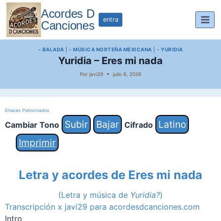
Saltar
Acordes D
al
entra
Canciones
contenido
- BALADA
|
- MÚSICA NORTEÑA MEXICANA
|
- YURIDIA
Yuridia – Eres mi nada
Por
javi29
julio 6, 2026
Enlaces Patrocinados
Subir
Bajar
Latino
Cambiar Tono
Cifrado
Imprimir
Letra y acordes de Eres mi nada
(Letra y música de
Yuridia?
)
Transcripción x javi29 para acordesdcanciones.com
Intro