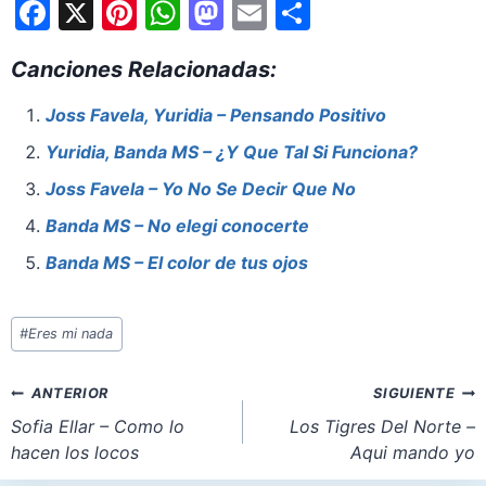
F
X
Pi
W
M
E
S
a
nt
h
a
m
h
Canciones Relacionadas:
c
er
at
st
ai
ar
e
e
s
o
l
e
Joss Favela, Yuridia – Pensando Positivo
b
st
A
d
Yuridia, Banda MS – ¿Y Que Tal Si Funciona?
o
p
o
Joss Favela – Yo No Se Decir Que No
o
p
n
Banda MS – No elegi conocerte
k
Banda MS – El color de tus ojos
Etiquetas
#
Eres mi nada
de
la
Navegación
ANTERIOR
SIGUIENTE
entrada:
de
Sofia Ellar – Como lo
Los Tigres Del Norte –
hacen los locos
Aqui mando yo
entradas