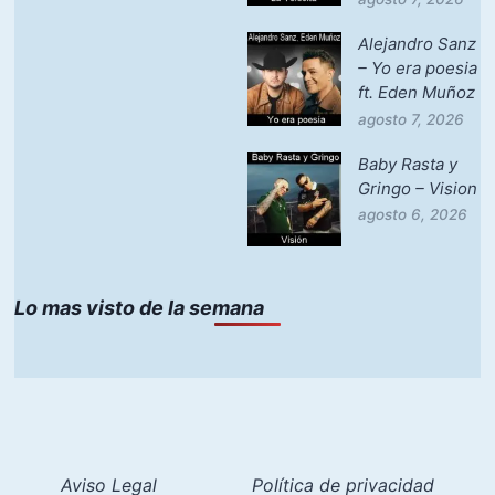
Alejandro Sanz
– Yo era poesia
ft. Eden Muñoz
agosto 7, 2026
Baby Rasta y
Gringo – Vision
agosto 6, 2026
Lo mas visto de la semana
Aviso Legal
Política de privacidad