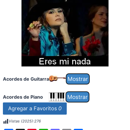
Acordes de Guitarra
Acordes de Piano
Agregar a Favoritos
0
Vistas (2025):
276