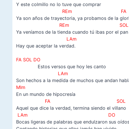
Y este colmillo no lo tuve que comprar
REm FA
Ya son años de trayectoria, ya probamos de la glor
REm SOL
Ya veníamos de la tienda cuando tú ibas por el pan
LAm
Hay que aceptar la verdad.
–
FA SOL DO
Estos versos que hoy les canto
LAm
Son hechos a la medida de muchos que andan hab
MIm
En un mundo de hipocresía
FA SOL
Aquel que dice la verdad, termina siendo el villano
LAm DO
Bocas ligeras de palabras que endulzaron sus oído
Contando historias que ellos jamás han vivido