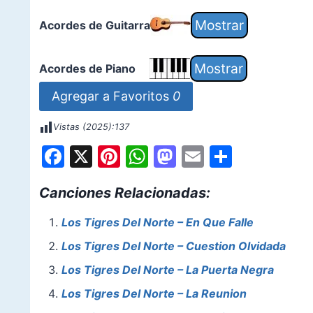
Acordes de Guitarra
Acordes de Piano
Agregar a Favoritos
0
Vistas (2025):
137
F
X
Pi
W
M
E
S
a
nt
h
a
m
h
Canciones Relacionadas:
c
er
at
st
ai
ar
e
e
s
o
l
e
Los Tigres Del Norte – En Que Falle
b
st
A
d
Los Tigres Del Norte – Cuestion Olvidada
o
p
o
Los Tigres Del Norte – La Puerta Negra
o
p
n
Los Tigres Del Norte – La Reunion
k