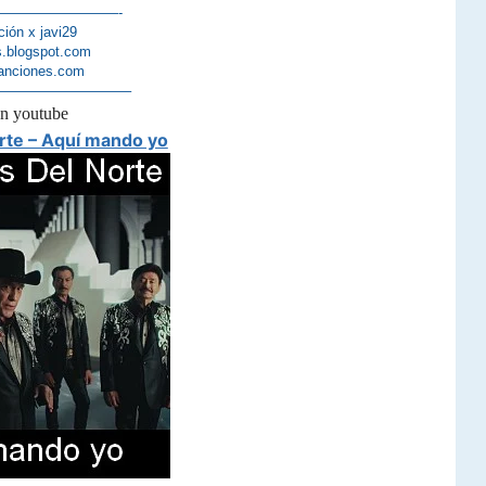
—————————-
ción x javi29
s.blogspot.com
anciones.com
—————————–
en youtube
rte – Aquí mando yo