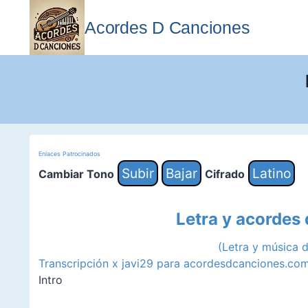
Saltar
al
Acordes D Canciones
contenido
Enlaces Patrocinados
Subir
Bajar
Latino
Cambiar Tono
Cifrado
Letra y acordes
(Letra y música 
Transcripción x javi29 para acordesdcanciones.co
Intro