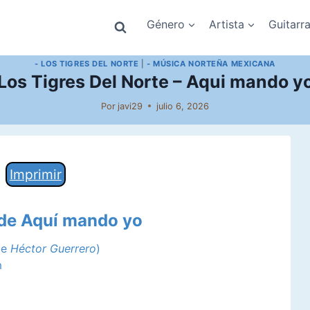
Género
Artista
Guitarr
- LOS TIGRES DEL NORTE
|
- MÚSICA NORTEÑA MEXICANA
Los Tigres Del Norte – Aqui mando y
Por
javi29
julio 6, 2026
Imprimir
 de Aquí mando yo
de
Héctor Guerrero
)
m