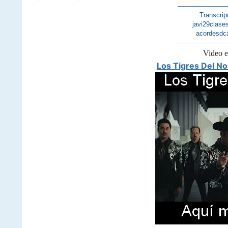
———————
Transcrip
javi29clase
acordesdc
————————
Video 
Los Tigres Del No