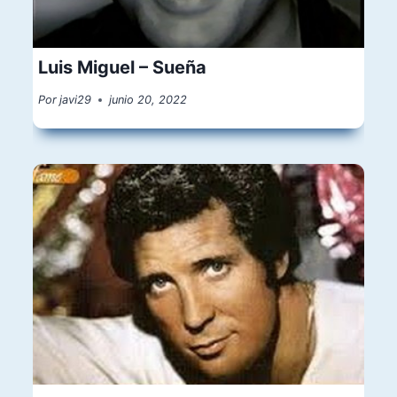
Luis Miguel – Sueña
Por
javi29
junio 20, 2022