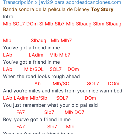
Transcripción x javi29 para acordesdcanciones.com
Banda sonora de la película de Disney
Toy Story
Intro
MIb SOL7 DOm SI MIb SIb7 MIb SIbaug SIbm SIbaug
MIb SIbaug MIb MIb7
You’ve got a friend in me
LAb LAdim MIb MIb7
You’ve got a friend in me
LAb MIb/SOL SOL7 DOm
When the road looks rough ahead
LAb MIb/SOL SOL7 DOm
And you’re miles and miles from your nice warm bed
LAb LAdim MIb/SIb SOL7 DOm
You just remember what your old pal said
FA7 SIb7 MIb DO7
Boy, you’ve got a friend in me
FA7 SIb7 MIb
Yeah, you’ve got a friend in me.