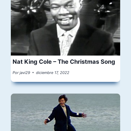
Nat King Cole – The Christmas Song
Por
javi29
diciembre 17, 2022