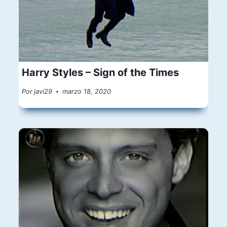
Harry Styles – Sign of the Times
Por
javi29
marzo 18, 2020