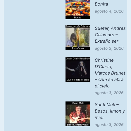
Bonita
agosto 4, 2026
Sueter, Andres
Calamaro –
Extraño ser
agosto 3, 2026
Christine
D’Clario,
Marcos Brunet
– Que se abra
el cielo
agosto 3, 2026
Santi Muk –
Besos, limon y
miel
agosto 3, 2026