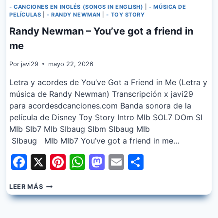
- CANCIONES EN INGLÉS (SONGS IN ENGLISH)
|
- MÚSICA DE
PELÍCULAS
|
- RANDY NEWMAN
|
- TOY STORY
Randy Newman – You’ve got a friend in
me
Por
javi29
mayo 22, 2026
Letra y acordes de You’ve Got a Friend in Me (Letra y
música de Randy Newman) Transcripción x javi29
para acordesdcanciones.com Banda sonora de la
película de Disney Toy Story Intro MIb SOL7 DOm SI
MIb SIb7 MIb SIbaug SIbm SIbaug MIb
SIbaug MIb MIb7 You’ve got a friend in me…
Facebook
X
Pinterest
WhatsApp
Mastodon
Email
Share
RANDY
LEER MÁS
NEWMAN
–
YOU’VE