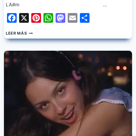
LA#m …
Facebook
X
Pinterest
WhatsApp
Mastodon
Email
Share
OLIVIA
LEER MÁS
RODRIGO
–
THE
CURE