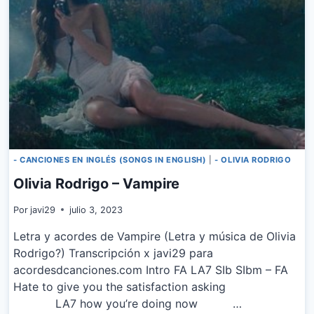
- CANCIONES EN INGLÉS (SONGS IN ENGLISH)
|
- OLIVIA RODRIGO
Olivia Rodrigo – Vampire
Por
javi29
julio 3, 2023
Letra y acordes de Vampire (Letra y música de Olivia
Rodrigo?) Transcripción x javi29 para
acordesdcanciones.com Intro FA LA7 SIb SIbm – FA
Hate to give you the satisfaction asking
LA7 how you’re doing now …