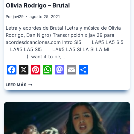
Olivia Rodrigo – Brutal
Por
javi29
agosto 25, 2021
Letra y acordes de Brutal (Letra y música de Olivia
Rodrigo, Dan Nigro) Transcripción x javi29 para
acordesdcanciones.com Intro SI5 LA#5 LA5 SI5
LA#5 LA5 SI5 LA#5 LA5 SI LA SI LA MI
(I want it to be,…
Facebook
X
Pinterest
WhatsApp
Mastodon
Email
Share
OLIVIA
LEER MÁS
RODRIGO
–
BRUTAL