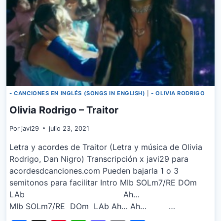
- CANCIONES EN INGLÉS (SONGS IN ENGLISH)
|
- OLIVIA RODRIGO
Olivia Rodrigo – Traitor
Por
javi29
julio 23, 2021
Letra y acordes de Traitor (Letra y música de Olivia
Rodrigo, Dan Nigro) Transcripción x javi29 para
acordesdcanciones.com Pueden bajarla 1 o 3
semitonos para facilitar Intro MIb SOLm7/RE DOm
LAb Ah…
MIb SOLm7/RE DOm LAb Ah… Ah… …