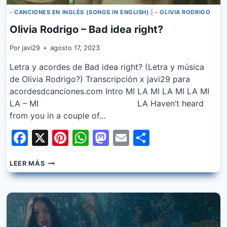
- CANCIONES EN INGLÉS (SONGS IN ENGLISH)
|
- OLIVIA RODRIGO
Olivia Rodrigo – Bad idea right?
Por
javi29
agosto 17, 2023
Letra y acordes de Bad idea right? (Letra y música
de Olivia Rodrigo?) Transcripción x javi29 para
acordesdcanciones.com Intro MI LA MI LA MI LA MI
LA – MI LA Haven’t heard
from you in a couple of…
Facebook
X
Pinterest
WhatsApp
Mastodon
Email
Share
OLIVIA
LEER MÁS
RODRIGO
–
BAD
IDEA
RIGHT?