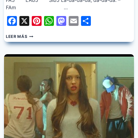
FA5 LAb5 SIb5 La-da-da-da, da-da-da. –
FAm …
Facebook
X
Pinterest
WhatsApp
Mastodon
Email
Share
OLIVIA
LEER MÁS
RODRIGO
–
OBSESSED