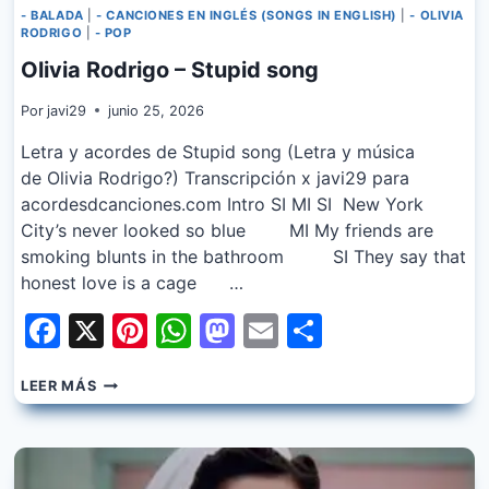
- BALADA
|
- CANCIONES EN INGLÉS (SONGS IN ENGLISH)
|
- OLIVIA
RODRIGO
|
- POP
Olivia Rodrigo – Stupid song
Por
javi29
junio 25, 2026
Letra y acordes de Stupid song (Letra y música
de Olivia Rodrigo?) Transcripción x javi29 para
acordesdcanciones.com Intro SI MI SI New York
City’s never looked so blue MI My friends are
smoking blunts in the bathroom SI They say that
honest love is a cage …
Facebook
X
Pinterest
WhatsApp
Mastodon
Email
Share
OLIVIA
LEER MÁS
RODRIGO
–
STUPID
SONG