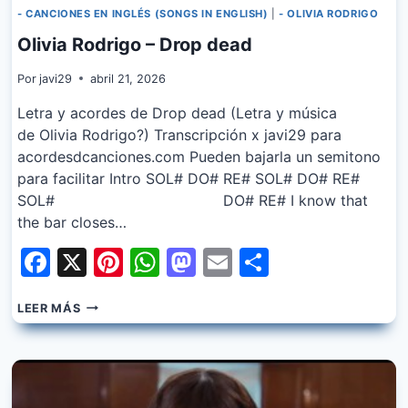
- CANCIONES EN INGLÉS (SONGS IN ENGLISH)
|
- OLIVIA RODRIGO
Olivia Rodrigo – Drop dead
Por
javi29
abril 21, 2026
Letra y acordes de Drop dead (Letra y música
de Olivia Rodrigo?) Transcripción x javi29 para
acordesdcanciones.com Pueden bajarla un semitono
para facilitar Intro SOL# DO# RE# SOL# DO# RE#
SOL# DO# RE# I know that
the bar closes…
Facebook
X
Pinterest
WhatsApp
Mastodon
Email
Share
OLIVIA
LEER MÁS
RODRIGO
–
DROP
DEAD