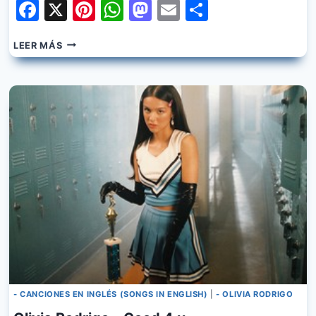
Facebook
X
Pinterest
WhatsApp
Mastodon
Email
Share
OLIVIA
LEER MÁS
RODRIGO
–
TRAITOR
- CANCIONES EN INGLÉS (SONGS IN ENGLISH)
|
- OLIVIA RODRIGO