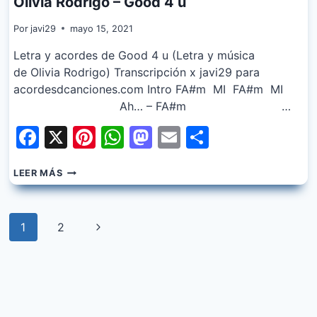
Olivia Rodrigo – Good 4 u
Por
javi29
mayo 15, 2021
Letra y acordes de Good 4 u (Letra y música
de Olivia Rodrigo) Transcripción x javi29 para
acordesdcanciones.com Intro FA#m MI FA#m MI
Ah… – FA#m …
Facebook
X
Pinterest
WhatsApp
Mastodon
Email
Share
OLIVIA
LEER MÁS
RODRIGO
–
GOOD
Navegación
4
Siguiente
1
2
U
de
página
página