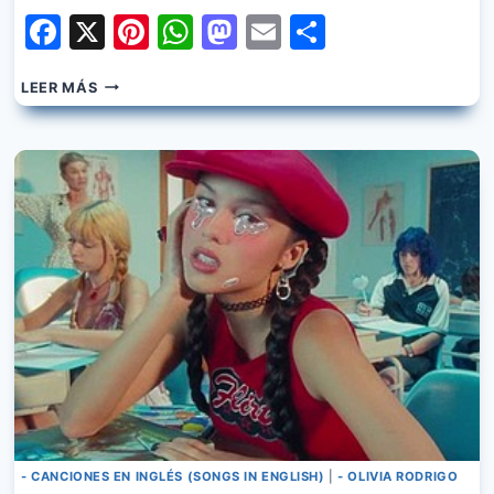
Facebook
X
Pinterest
WhatsApp
Mastodon
Email
Share
OLIVIA
LEER MÁS
RODRIGO
–
VAMPIRE
- CANCIONES EN INGLÉS (SONGS IN ENGLISH)
|
- OLIVIA RODRIGO