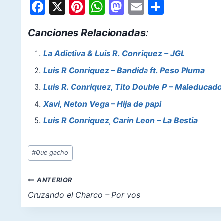
F
X
Pi
W
M
E
S
a
nt
h
a
m
h
Canciones Relacionadas:
c
er
at
st
ai
ar
e
e
s
o
l
e
La Adictiva & Luis R. Conriquez – JGL
b
st
A
d
Luis R Conriquez – Bandida ft. Peso Pluma
o
p
o
Luis R. Conriquez, Tito Double P – Maleducad
o
p
n
Xavi, Neton Vega – Hija de papi
k
Luis R Conriquez, Carin Leon – La Bestia
Etiquetas
#
Que gacho
de
la
Navegación
ANTERIOR
entrada:
de
Cruzando el Charco – Por vos
entradas