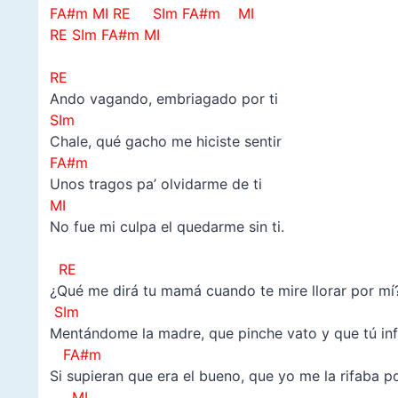
FA#m MI RE SIm FA#m MI
RE SIm FA#m MI
–
RE
Ando vagando, embriagado por ti
SIm
Chale, qué gacho me hiciste sentir
FA#m
Unos tragos pa’ olvidarme de ti
MI
No fue mi culpa el quedarme sin ti.
–
RE
¿Qué me dirá tu mamá cuando te mire llorar por mí
SIm
Mentándome la madre, que pinche vato y que tú inf
FA#m
Si supieran que era el bueno, que yo me la rifaba po
MI