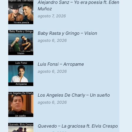
Alejandro Sanz – Yo era poesia ft. Eden
Muñoz
agosto 7, 2026
Baby Rasta y Gringo – Vision
agosto 6, 2026
Luis Fonsi – Arropame
agosto 6, 2026
Los Angeles De Charly – Un sueño
agosto 6, 2026
Quevedo – La graciosa ft. Elvis Crespo