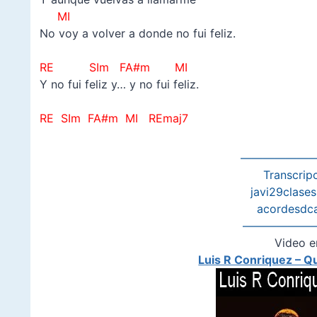
MI
No voy a volver a donde no fui feliz.
–
RE SIm FA#m MI
Y no fui feliz y… y no fui feliz.
–
RE SIm FA#m MI REmaj7
———————
Transcripc
javi29clase
acordesdc
——————
Video e
Luis R Conriquez – Q