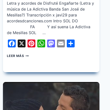
Letra y acordes de Disfruté Engañarte (Letra y
música de La Adictiva Banda San José de
Mesillas?) Transcripción x javi29 para
acordesdcanciones.com Intro SOL DO
FA Y así suena La Adictiva
de Mesillas SOL …
Facebook
X
Pinterest
WhatsApp
Mastodon
Email
Share
LA
LEER MÁS
ADICTIVA
–
DISFRUTE
ENGAÑARTE