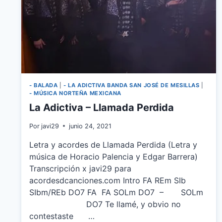
- BALADA
|
- LA ADICTIVA BANDA SAN JOSÉ DE MESILLAS
|
- MÚSICA NORTEÑA MEXICANA
La Adictiva – Llamada Perdida
Por
javi29
junio 24, 2021
Letra y acordes de Llamada Perdida (Letra y
música de Horacio Palencia y Edgar Barrera)
Transcripción x javi29 para
acordesdcanciones.com Intro FA REm SIb
SIbm/REb DO7 FA FA SOLm DO7 – SOLm
DO7 Te llamé, y obvio no
contestaste …