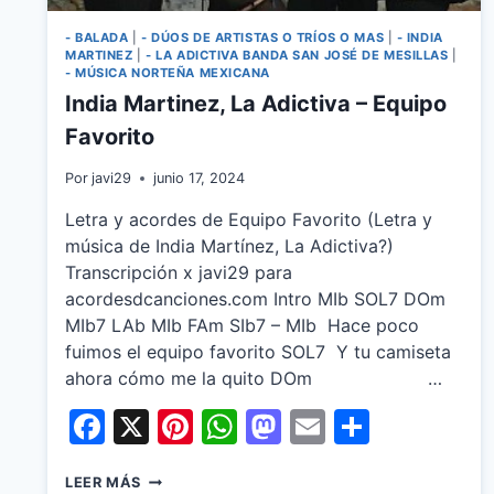
- BALADA
|
- DÚOS DE ARTISTAS O TRÍOS O MAS
|
- INDIA
MARTINEZ
|
- LA ADICTIVA BANDA SAN JOSÉ DE MESILLAS
|
- MÚSICA NORTEÑA MEXICANA
India Martinez, La Adictiva – Equipo
Favorito
Por
javi29
junio 17, 2024
Letra y acordes de Equipo Favorito (Letra y
música de India Martínez, La Adictiva?)
Transcripción x javi29 para
acordesdcanciones.com Intro MIb SOL7 DOm
MIb7 LAb MIb FAm SIb7 – MIb Hace poco
fuimos el equipo favorito SOL7 Y tu camiseta
ahora cómo me la quito DOm …
Facebook
X
Pinterest
WhatsApp
Mastodon
Email
Share
INDIA
LEER MÁS