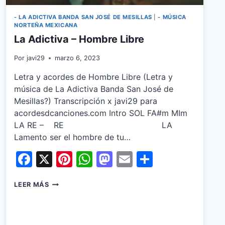
- LA ADICTIVA BANDA SAN JOSÉ DE MESILLAS
|
- MÚSICA
NORTEÑA MEXICANA
La Adictiva – Hombre Libre
Por
javi29
marzo 6, 2023
Letra y acordes de Hombre Libre (Letra y
música de La Adictiva Banda San José de
Mesillas?) Transcripción x javi29 para
acordesdcanciones.com Intro SOL FA#m MIm
LA RE – RE LA
Lamento ser el hombre de tu…
Facebook
X
Pinterest
WhatsApp
Mastodon
Email
Share
LA
LEER MÁS
ADICTIVA
–
HOMBRE
LIBRE