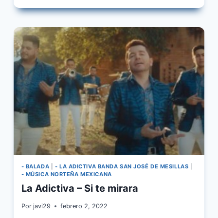
BALLESTEROS
–
LA
PELINEGRA
- BALADA
|
- LA ADICTIVA BANDA SAN JOSÉ DE MESILLAS
|
- MÚSICA NORTEÑA MEXICANA
La Adictiva – Si te mirara
Por
javi29
febrero 2, 2022