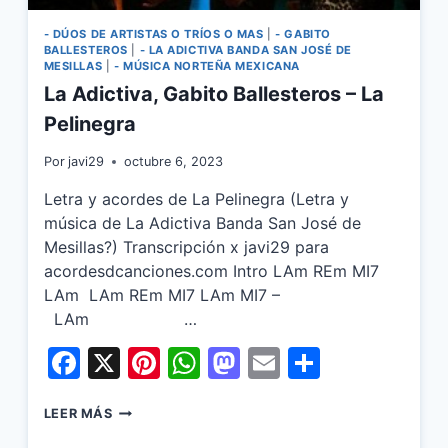
- DÚOS DE ARTISTAS O TRÍOS O MAS
|
- GABITO
BALLESTEROS
|
- LA ADICTIVA BANDA SAN JOSÉ DE
MESILLAS
|
- MÚSICA NORTEÑA MEXICANA
La Adictiva, Gabito Ballesteros – La
Pelinegra
Por
javi29
octubre 6, 2023
Letra y acordes de La Pelinegra (Letra y
música de La Adictiva Banda San José de
Mesillas?) Transcripción x javi29 para
acordesdcanciones.com Intro LAm REm MI7
LAm LAm REm MI7 LAm MI7 –
LAm …
Facebook
X
Pinterest
WhatsApp
Mastodon
Email
Share
LA
LEER MÁS
ADICTIVA,
GABITO