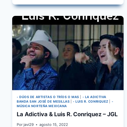
MARTINEZ,
LA
ADICTIVA
–
EQUIPO
FAVORITO
- DÚOS DE ARTISTAS O TRÍOS O MAS
|
- LA ADICTIVA
BANDA SAN JOSÉ DE MESILLAS
|
- LUIS R. CONRIQUEZ
|
-
MÚSICA NORTEÑA MEXICANA
La Adictiva & Luis R. Conriquez – JGL
Por
javi29
agosto 15, 2022