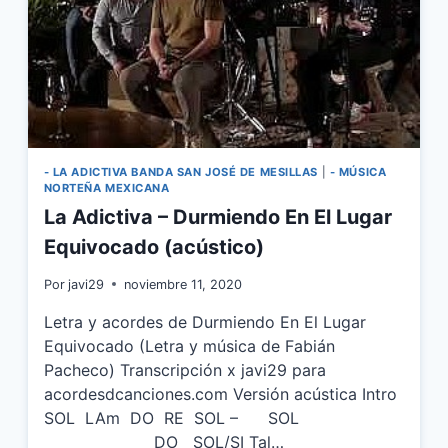
- LA ADICTIVA BANDA SAN JOSÉ DE MESILLAS
|
- MÚSICA
NORTEÑA MEXICANA
La Adictiva – Durmiendo En El Lugar
Equivocado (acústico)
Por
javi29
noviembre 11, 2020
Letra y acordes de Durmiendo En El Lugar
Equivocado (Letra y música de Fabián
Pacheco) Transcripción x javi29 para
acordesdcanciones.com Versión acústica Intro
SOL LAm DO RE SOL – SOL
DO SOL/SI Tal…