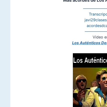
Mas acordes de Los 
——————
Transcripc
javi29clase
acordesdc
——————
Video e
Los Auténticos De