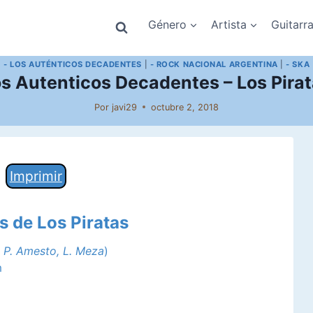
Género
Artista
Guitarr
- LOS AUTÉNTICOS DECADENTES
|
- ROCK NACIONAL ARGENTINA
|
- SKA
s Autenticos Decadentes – Los Pira
Por
javi29
octubre 2, 2018
Imprimir
s de Los Piratas
e
P. Amesto, L. Meza
)
m