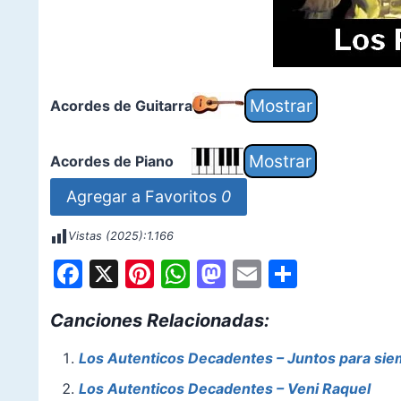
Acordes de Guitarra
Acordes de Piano
Agregar a Favoritos
0
Vistas (2025):
1.166
F
X
Pi
W
M
E
S
a
nt
h
a
m
h
Canciones Relacionadas:
c
er
at
st
ai
ar
e
e
s
o
l
e
Los Autenticos Decadentes – Juntos para si
b
st
A
d
Los Autenticos Decadentes – Veni Raquel