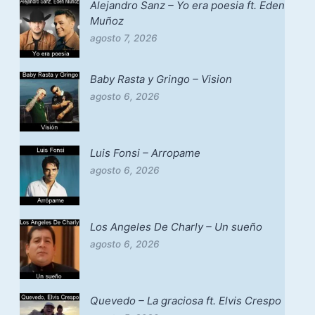
Alejandro Sanz – Yo era poesia ft. Eden
Muñoz
agosto 7, 2026
Baby Rasta y Gringo – Vision
agosto 6, 2026
Luis Fonsi – Arropame
agosto 6, 2026
Los Angeles De Charly – Un sueño
agosto 6, 2026
Quevedo – La graciosa ft. Elvis Crespo