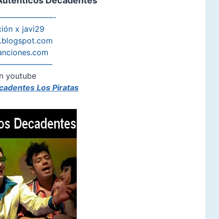
Auténticos Decadentes
———————-
ión x javi29
s.blogspot.com
anciones.com
——————–
n youtube
cadentes Los Piratas