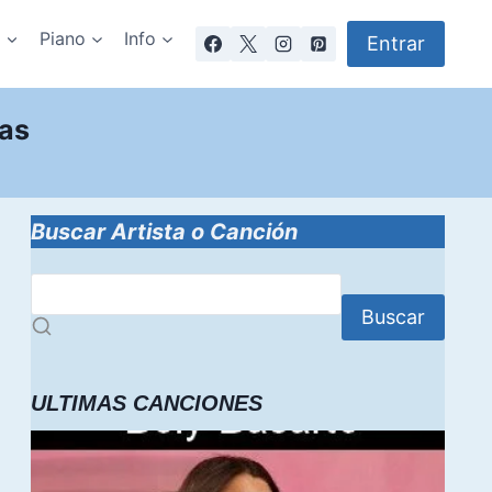
a
Piano
Info
Entrar
tas
Buscar Artista o Canción
Buscar
ULTIMAS CANCIONES