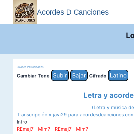
Saltar
al
Acordes D Canciones
contenido
Lo
Enlaces Patrocinados
Subir
Bajar
Latino
Cambiar Tono
Cifrado
Letra y acorde
(Letra y música d
Transcripción x javi29 para acordesdcanciones.co
Intro
REmaj7 MIm7 REmaj7 MIm7