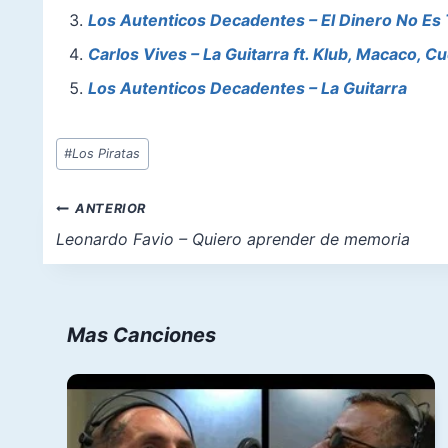
o
p
o
Los Autenticos Decadentes – El Dinero No Es
o
p
n
Carlos Vives – La Guitarra ft. Klub, Macaco, C
k
Los Autenticos Decadentes – La Guitarra
Etiquetas
#
Los Piratas
de
la
Navegación
ANTERIOR
entrada:
de
Leonardo Favio – Quiero aprender de memoria
entradas
Mas Canciones