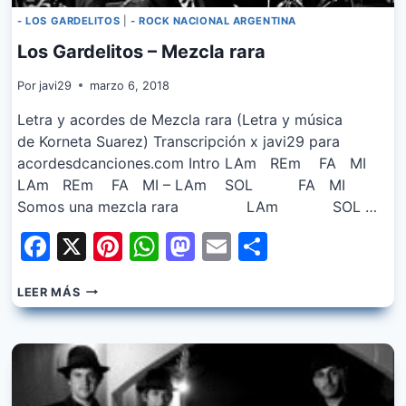
- LOS GARDELITOS
|
- ROCK NACIONAL ARGENTINA
Los Gardelitos – Mezcla rara
Por
javi29
marzo 6, 2018
Letra y acordes de Mezcla rara (Letra y música
de Korneta Suarez) Transcripción x javi29 para
acordesdcanciones.com Intro LAm REm FA MI
LAm REm FA MI – LAm SOL FA MI
Somos una mezcla rara LAm SOL …
Facebook
X
Pinterest
WhatsApp
Mastodon
Email
Share
LOS
LEER MÁS
GARDELITOS
–
MEZCLA
RARA