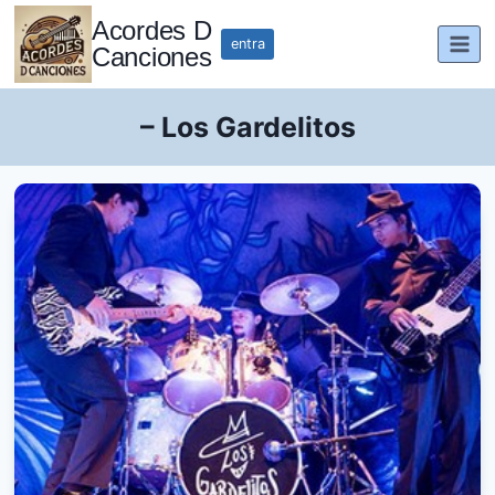
Saltar
Acordes D
al
entra
Canciones
contenido
– Los Gardelitos