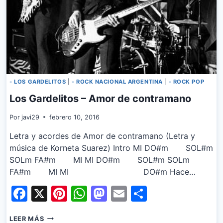
- LOS GARDELITOS
|
- ROCK NACIONAL ARGENTINA
|
- ROCK POP
Los Gardelitos – Amor de contramano
Por
javi29
febrero 10, 2016
Letra y acordes de Amor de contramano (Letra y
música de Korneta Suarez) Intro MI DO#m SOL#m
SOLm FA#m MI MI DO#m SOL#m SOLm
FA#m MI MI DO#m Hace…
Facebook
X
Pinterest
WhatsApp
Mastodon
Email
Share
LOS
LEER MÁS