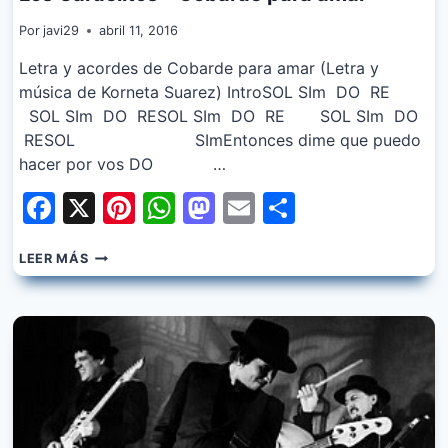
Por
javi29
abril 11, 2016
Letra y acordes de Cobarde para amar (Letra y
música de Korneta Suarez) IntroSOL SIm DO RE
SOL SIm DO RESOL SIm DO RE SOL SIm DO
RESOL SImEntonces dime que puedo
hacer por vos DO …
Facebook
X
Pinterest
WhatsApp
Mastodon
Email
Share
LOS
LEER MÁS
GARDELITOS
–
COBARDE
PARA
AMAR