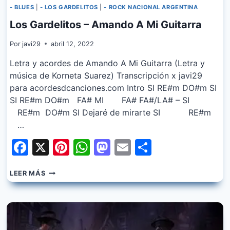
- BLUES
|
- LOS GARDELITOS
|
- ROCK NACIONAL ARGENTINA
Los Gardelitos – Amando A Mi Guitarra
Por
javi29
abril 12, 2022
Letra y acordes de Amando A Mi Guitarra (Letra y
música de Korneta Suarez) Transcripción x javi29
para acordesdcanciones.com Intro SI RE#m DO#m SI
SI RE#m DO#m FA# MI FA# FA#/LA# – SI
RE#m DO#m SI Dejaré de mirarte SI RE#m
…
Facebook
X
Pinterest
WhatsApp
Mastodon
Email
Share
LOS
LEER MÁS
GARDELITOS
–
AMANDO
A
MI
GUITARRA