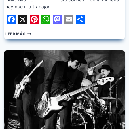
hay que ir a trabajar …
Facebook
X
Pinterest
WhatsApp
Mastodon
Email
Share
LOS
LEER MÁS
GARDELITOS
–
6
AM