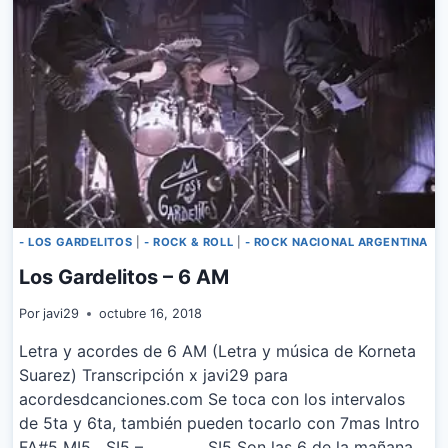
- LOS GARDELITOS
|
- ROCK & ROLL
|
- ROCK NACIONAL ARGENTINA
Los Gardelitos – 6 AM
Por
javi29
octubre 16, 2018
Letra y acordes de 6 AM (Letra y música de Korneta
Suarez) Transcripción x javi29 para
acordesdcanciones.com Se toca con los intervalos
de 5ta y 6ta, también pueden tocarlo con 7mas Intro
FA#5 MI5 SI5 – SI5 Son las 6 de la mañana