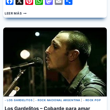
Facebook
X
Pinterest
WhatsApp
Mastodon
Email
Share
LOS
LEER MÁS
GARDELITOS
–
NADIE
CREE
EN
MI
CANCION
- LOS GARDELITOS
|
- ROCK NACIONAL ARGENTINA
|
- ROCK POP
Los Gardelitos – Cobarde para amar