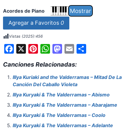
Acordes de Piano
Agregar a Favoritos
0
Vistas (2025):
456
F
X
Pi
W
M
E
S
a
nt
h
a
m
h
Canciones Relacionadas:
c
er
at
st
ai
ar
e
e
s
o
l
e
Illya Kuriaki and the Valderramas – Mitad De La
Canción Del Caballo Violeta
b
st
A
d
o
p
o
Illya Kuryaki & The Valderramas – Abismo
o
p
n
Illya Kuryaki & The Valderramas – Abarajame
k
Illya Kuryaki & The Valderramas – Coolo
Illya Kuryaki & The Valderramas – Adelante