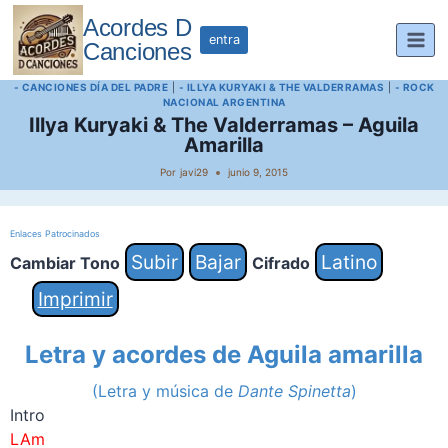
Saltar
Acordes D
al
entra
Canciones
contenido
- CANCIONES DÍA DEL PADRE
|
- ILLYA KURYAKI & THE VALDERRAMAS
|
- ROCK
NACIONAL ARGENTINA
Illya Kuryaki & The Valderramas – Aguila
Amarilla
Por
javi29
junio 9, 2015
Enlaces Patrocinados
Subir
Bajar
Latino
Cambiar Tono
Cifrado
Imprimir
Letra y acordes de Aguila amarilla
(Letra y música de
Dante Spinetta
)
Intro
LAm