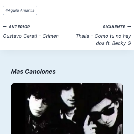
Etiquetas
#
Aguila Amarilla
de
la
Navegación
ANTERIOR
SIGUIENTE
entrada:
de
Gustavo Cerati – Crimen
Thalia – Como tu no hay
dos ft. Becky G
entradas
Mas Canciones