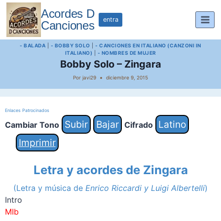
Saltar
Acordes D
al
entra
Canciones
contenido
- BALADA
|
- BOBBY SOLO
|
- CANCIONES EN ITALIANO (CANZONI IN
ITALIANO)
|
- NOMBRES DE MUJER
Bobby Solo – Zingara
Por
javi29
diciembre 9, 2015
Enlaces Patrocinados
Subir
Bajar
Latino
Cambiar Tono
Cifrado
Imprimir
Letra y acordes de
Zingara
(Letra y música de
Enrico Riccardi y Luigi Albertelli
)
Intro
MIb