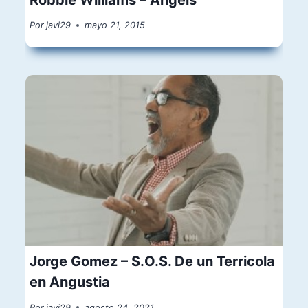
Por
javi29
mayo 21, 2015
Jorge Gomez – S.O.S. De un Terricola
en Angustia
Por
javi29
agosto 24, 2021