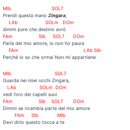
MIb SOL7
Prendi questa mano
Zingara
,
LAb SOLm DOm
dimmi pure che destino avrò
FAm SIb SOL7 DOm
Parla del mio amore, io non ho paura
FAm LAb SIb
Perché lo so che ormai Non mi appartiene
MIb SOL7
Guarda nei miei occhi Zingara,
LAb SOLm DOm
vedi l’oro dei capelli suoi
FAm SIb SOL7 DOm
Dimmi se ricambia parte del mio amore
FAm SIb MIb
Devi dirlo questo tocca a te