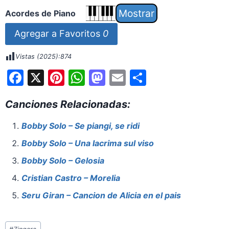
Acordes de Piano
Agregar a Favoritos
0
Vistas (2025):
874
F
X
Pi
W
M
E
S
a
nt
h
a
m
h
Canciones Relacionadas:
c
er
at
st
ai
ar
e
e
s
o
l
e
Bobby Solo – Se piangi, se ridi
b
st
A
d
Bobby Solo – Una lacrima sul viso
o
p
o
Bobby Solo – Gelosia
o
p
n
Cristian Castro – Morelia
k
Seru Giran – Cancion de Alicia en el pais
Etiquetas