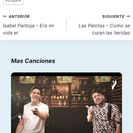
#
Zingara
de
la
Navegación
ANTERIOR
SIGUIENTE
entrada:
de
Isabel Pantoja – Era mi
Las Pelotas – Como se
vida el
curan las heridas
entradas
Mas Canciones