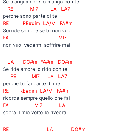
Se piangi amore io piango con te
RE MI7 LA LA7
perche sono parte di te
RE RE#dim LA/MI FA#m
Sorride sempre se tu non vuoi
FA MI7
non vuoi vedermi soffrire mai
LA DO#m FA#m
DO#m
Se ride amore io rido con te
RE MI7 LA LA7
perche tu fai parte di me
RE RE#dim LA/MI FA#m
ricorda sempre quello che fai
FA MI7 LA
sopra il mio volto lo rivedrai
RE LA DO#m