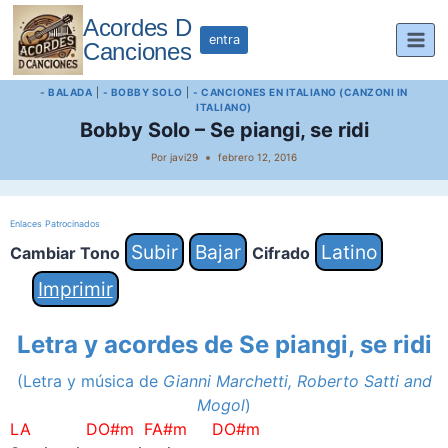
Saltar
Acordes D
al
entra
Canciones
contenido
- BALADA
|
- BOBBY SOLO
|
- CANCIONES EN ITALIANO (CANZONI IN
ITALIANO)
Bobby Solo – Se piangi, se ridi
Por
javi29
febrero 12, 2016
Enlaces Patrocinados
Subir
Bajar
Latino
Cambiar Tono
Cifrado
Imprimir
Letra y acordes de Se piangi, se ridi
(Letra y música de
Gianni Marchetti, Roberto Satti and
Mogol
)
LA DO#m FA#m
DO#m