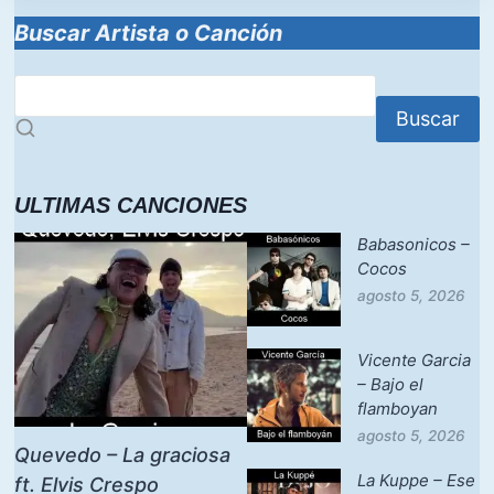
Buscar Artista o Canción
Buscar
ULTIMAS CANCIONES
Babasonicos –
Cocos
agosto 5, 2026
Vicente Garcia
– Bajo el
flamboyan
agosto 5, 2026
Quevedo – La graciosa
La Kuppe – Ese
ft. Elvis Crespo