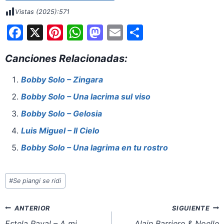
Vistas (2025):
571
F
X
Pi
W
M
E
S
a
nt
h
a
m
h
Canciones Relacionadas:
c
er
at
st
ai
ar
e
e
s
o
l
e
Bobby Solo – Zingara
b
st
A
d
Bobby Solo – Una lacrima sul viso
o
p
o
Bobby Solo – Gelosia
o
p
n
Luis Miguel – Il Cielo
k
Bobby Solo – Una lagrima en tu rostro
Etiquetas
#
Se piangi se ridi
de
la
Navegación
ANTERIOR
SIGUIENTE
entrada:
de
Estela Raval – A mi
Alain Barriere & Noelle