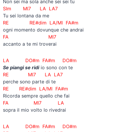
Non sei ma sola anche sei sei tu
SIm MI7 LA LA7
Tu sei lontana da me
RE RE#dim LA/MI FA#m
ogni momento dovunque che andrai
FA MI7
accanto a te mi troverai
LA DO#m FA#m
DO#m
Se piangi se ridi
io sono con te
RE MI7 LA LA7
perche sono parte di te
RE RE#dim LA/MI FA#m
Ricorda sempre quello che fai
FA MI7 LA
sopra il mio volto lo rivedrai
LA DO#m FA#m
DO#m